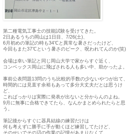
第二種電気工事士の技能試験を受けてきた。
2日あるうちの岡山は1日目、7/26(土)、
6月初めの筆記の時も34℃と異常な暑さだったけど、
今回もまた37℃という暑さのピーク、呪われてんのか(笑)
会場は幸い筆記と同じ岡山大学で家からすぐ近く、
コンベックス岡山に飛ばされる人も多い中、助かったよ。
事前公表問題13問のうち比較的手数の少ないやつが出て、
時間的には見直す余裕もあって多分大丈夫だとは思うけ
ど、
こればっかりは実際に発表が出ないと分からんのよね。
9月に無事に合格できてたら、なんかまとめられたらと思
う。
筆記後からすぐに器具結線の練習だけは
何も考えずに勝手に手が動くほど練習してたけど、
そのせいでその辺の作業の記憶があまりなくて、