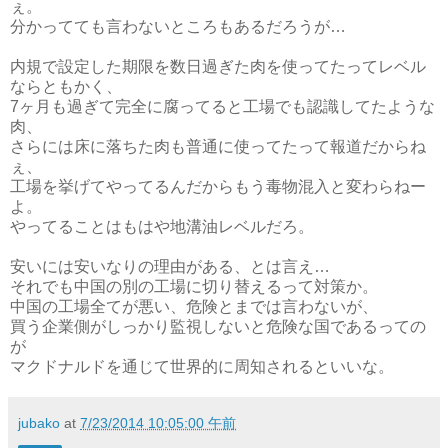
ぇ。
分かってても言わないところもあるだろうが…
内規で設定した期限を数日過ぎた肉を使ってたってレベル
ならともかく、
7ヶ月も過ぎて完全に腐ってると工場でも認識してたような
肉、
さらには床に落ちた肉も普通に使ってたって報道だからね
ぇ、
工場を挙げてやってるんだからもう毒物混入と変わらねー
よ。
やってることはもはや地溝油レベルだろ。
安いには安いなりの理由がある、とは言え…
それでも中国の別の工場に切り替えるって対策か。
中国の工場全てが悪い、危険とまでは言わないが、
買う企業側がしっかり監視しないと危険な国であるっての
が
マクドナルドを通じて世界的に周知されるといいな。
jubako
at
7/23/2014 10:05:00 午前