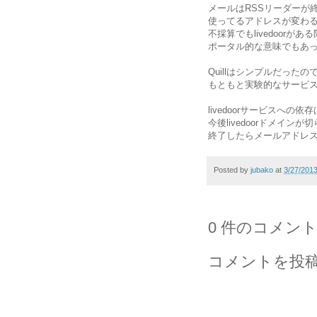
メールはRSSリーダーが
使ってるアドレスが変わ
不採算でもlivedoorが
ポータル的な意味でもあ
Quillはシンプルだった
もともと実験的なサービ
livedoorサービスへの
今後livedoorドメイ
終了したらメールアドレ
Posted by
jubako
at
3/27/201
0 件のコメント
コメントを投