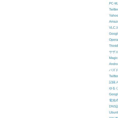
PC-M
Twit
Yaho
Ama
VLC
Googl
Oper
Thin
サザ
Magi
And
パズ
Twit
記録
ゆる
Goog
電池
DNS
Ubun