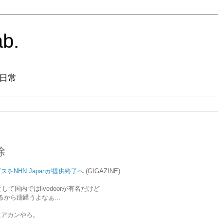
ab.
日常
除
ビスをNHN Japanが提供終了へ
(GIGAZINE)
して国内ではlivedoorが有名だけど
とするから躊躇うよなぁ…
はアカンやろ。