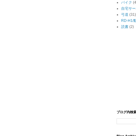
バイク
(
自宅サー
弓道
(31)
RD-H1
読書
(2)
ブログ内検