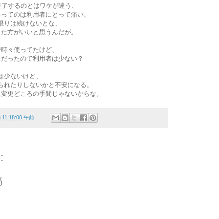
終了するのとはワケが違う、
るってのは利用者にとって痛い、
ある限りは続けないとな、
った方がいいと思うんだが。
ので時々使ってたけど、
スだったので利用者は少ない？
依存は少ないけど、
ンが切られたりしないかと不安になる。
ス変更どころの手間じゃないからな。
3 11:18:00 午前
:
稿