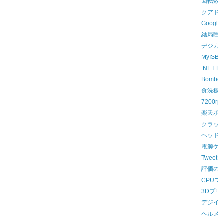
回転
クア
Goo
結局
デジ
MyIS
.NET
Bomb
食洗
720
楽天
クラッ
ヘッ
電源
Twe
評価
CPU
3Dプ
デジ
ヘル