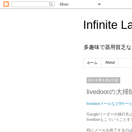
Infinite L
多趣味で器用貧乏な
About
ホーム
2013年3月27日
livedoorの大掃
livedoorメールなど9サー
Googleリーダーの移行先と
livedoorもこういうこ
特にメールを終了するの