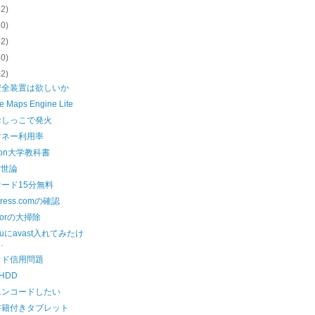
62)
60)
62)
60)
62)
安全装置は欲しいか
e Maps Engine Lite
おしっこで発火
マネー利用率
zon大学教科書
er世論
ード15分無料
press.comの確認
doorの大掃除
tuにavast入れてみたけ
…
ウド信用問題
HDD
エンコードしたい
書籍付きタブレット