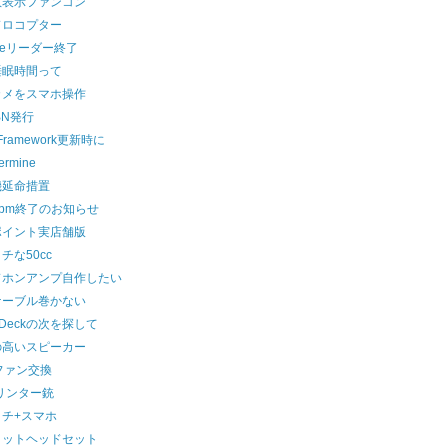
数表示ファンコン
ドロコプター
gleリーダー終了
睡眠時間って
カメをスマホ操作
BN発行
 Framework更新時に
ermine
機延命措置
0rpm終了のお知らせ
ポイント実店舗版
チな50cc
ドホンアンプ自作したい
ケーブル巻かない
etDeckの次を探して
の高いスピーカー
ファン交換
リンター銃
イチ+スマホ
メットヘッドセット