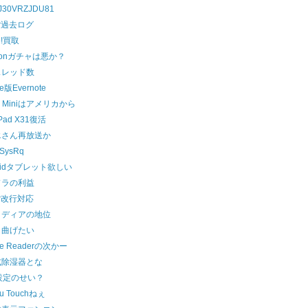
J30VRZJDU81
ter過去ログ
o!買取
zonガチャは悪か？
スレッド数
e版Evernote
a Miniはアメリカから
kPad X31復活
エさん再放送か
cSysRq
roidタブレット欲しい
ドラの利益
ter改行対応
メディアの地位
く曲げたい
le Readerの次かー
式除湿器とな
設定のせい？
tu Touchねぇ