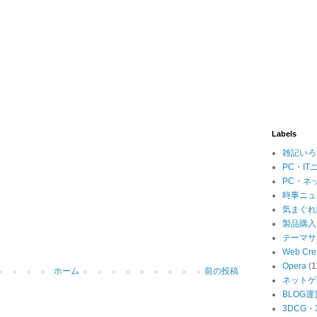
Labels
雑記いろ
PC・IT
PC・ネ
時事ニュ
気まぐれ
製品購入
テーマサ
Web Cre
Opera
(1
ホーム
前の投稿
ネットゲ
BLOG運
3DCG