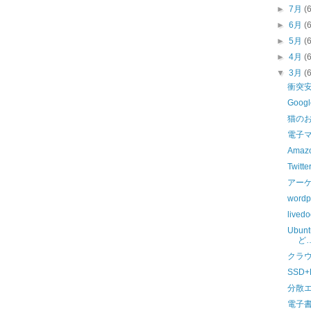
►
7月
(
►
6月
(
►
5月
(
►
4月
(
▼
3月
(
衝突
Googl
猫の
電子
Ama
Twitt
アーケ
word
live
Ubun
ど
クラ
SSD+
分散
電子