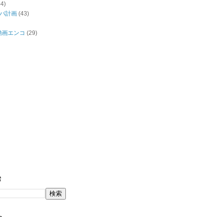
44)
バ計画
(43)
/動画エンコ
(29)
索