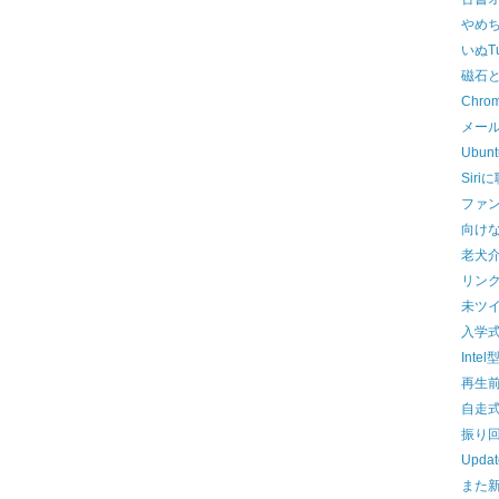
やめ
いぬT
磁石
Chro
メー
Ubun
Sir
ファ
向け
老犬
リン
未ツ
入学
Inte
再生
自走
振り
Upd
また