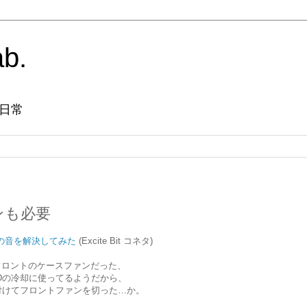
ab.
日常
ンも必要
の音を解決してみた
(Excite Bit コネタ)
フロントのケースファンだった、
Dの冷却に使ってるようだから、
付けてフロントファンを切った…か。