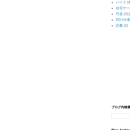
バイク
(
自宅サー
弓道
(31)
RD-H1
読書
(2)
ブログ内検