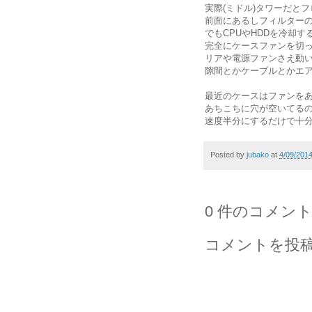
実際(ミドル)タワーだと
前面にあるしフィルター
でもCPUやHDDを冷却
完全にケースファンを切
リアや電源ファンさえ動
隙間とかケーブルとかエ
最近のケースはファンを
あちこちに穴が空いてる
速度半分にするだけで十
Posted by
jubako
at
4/09/201
0 件のコメント
コメントを投