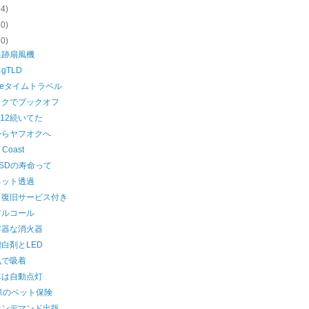
54)
60)
60)
追跡扇風機
gTLD
gleタイムトラベル
オクでブックオフ
ra12続いてた
からヤフオクへ
 Coast
SDの寿命って
ネット透過
タ復旧サービス付き
アルコール
容器な消火器
白剤とLED
気で吸着
車は自動点灯
保のペット保険
オンデマンド出版