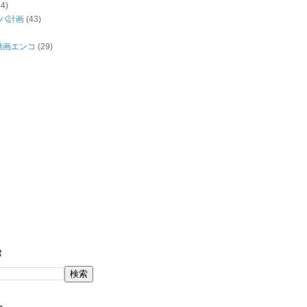
44)
バ計画
(43)
/動画エンコ
(29)
索