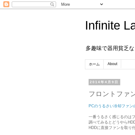
Infinite L
多趣味で器用貧乏な
About
ホーム
2014年4月9日
フロントファ
PCのうるさい冷却ファン
一番うるさく感じるのは
調べてみるとどうやらHD
HDDに直接ファンを取り