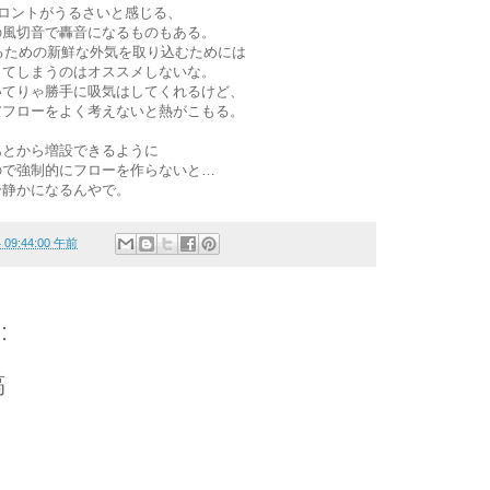
フロントがうるさいと感じる、
の風切音で轟音になるものもある。
するための新鮮な外気を取り込むためには
ってしまうのはオススメしないな。
いてりゃ勝手に吸気はしてくれるけど、
アフローをよく考えないと熱がこもる。
あとから増設できるように
ので強制的にフローを作らないと…
分静かになるんやで。
4 09:44:00 午前
:
稿