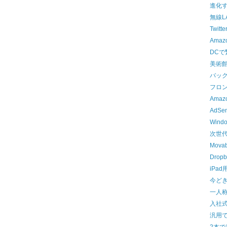
進化
無線L
Twit
Ama
DCで
美術
バック
フロ
Ama
AdS
Win
次世
Mova
Dro
iPa
今ど
一人
入社
汎用