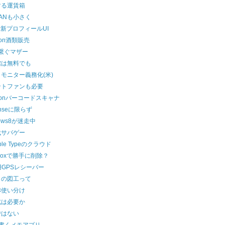
する運賃箱
ANも小さく
ter新プロフィールUI
zon酒類販売
繋ぐマザー
館は無料でも
モニター義務化(米)
ントファンも必要
zonバーコードスキャナ
enseに限らず
dows8が迷走中
代サバゲー
ble Typeのクラウド
pboxで勝手に削除？
d用GPSレシーバー
きの図工って
称使い分け
式は必要か
ではない