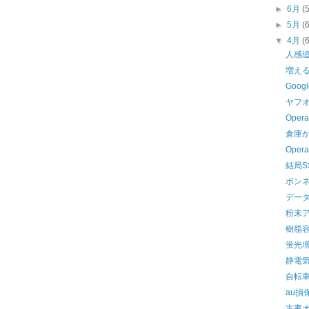
►
6月
(
►
5月
(
▼
4月
(
人感
増える
Goo
ヤフ
Ope
倉庫
Opera
結局S
ボン
デー
粉末
樹脂
蛍光増
静電
自転
au損
古書