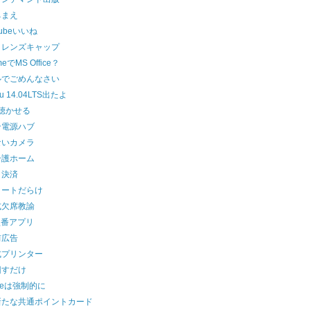
ちまえ
ubeいいね
とレンズキャップ
meでMS Office？
ルでごめんなさい
tu 14.04LTS出たよ
iに聴かせる
ン電源ハブ
ないカメラ
介護ホーム
ク決済
イートだらけ
式欠席教諭
l型番アプリ
前広告
式プリンター
回すだけ
ateは強制的に
新たな共通ポイントカード