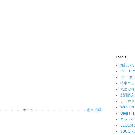
Labels
雑記いろ
PC・IT
PC・ネ
時事ニュ
気まぐれ
製品購入
テーマサ
Web Cre
ホーム
前の投稿
Opera
(1
ネットゲ
BLOG運
3DCG