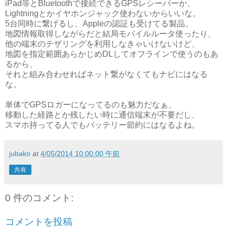
iPad等とBluetoothで接続できるGPSレシーバーか、
Lightningとかイヤホンジャック使わないからいいな。
5台同時に繋げるし、Appleの認証も受けてる製品、
地図情報取得しながらだと結局モバイルルータ使ったり、
他の端末のテザリングを利用しなきゃいけないけど、
地図を指定範囲あらかじめDLしてオフラインで使うのもあ
るから、
それと組み合わせればネット繋がなくてもナビにはなる
な。
単体でGPSロガーになってるのも魅力だなぁ、
移動した経路とか残したい時に通信端末が不要だし、
スマホ持ってる人でもバッテリー節約にはなるよね。
jubako
at
4/05/2014 10:00:00 午前
共有
0 件のコメント:
コメントを投稿