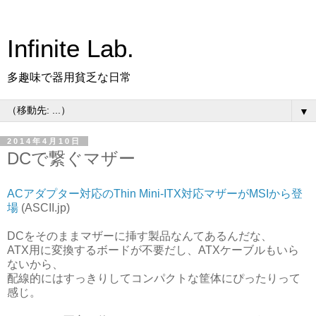
Infinite Lab.
多趣味で器用貧乏な日常
▼
2014年4月10日
DCで繋ぐマザー
ACアダプター対応のThin Mini-ITX対応マザーがMSIから登
場
(ASCII.jp)
DCをそのままマザーに挿す製品なんてあるんだな、
ATX用に変換するボードが不要だし、ATXケーブルもいら
ないから、
配線的にはすっきりしてコンパクトな筐体にぴったりって
感じ。