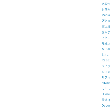
必殺
お前
Media
区切
頭上
きみ
あと
無線L
来い
Bフ
R2BE
ライ
ミツカ
リフ
diNov
ウキウ
H.26
最近
DeLo