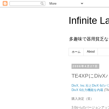
Infinite L
多趣味で器用貧乏な
About
ホーム
2006年4月27日
TE4XPにDiv
DivX, Inc.社とDivX
DivX 6出力機能を内蔵
(T
購入決定（笑）
3.0からのバージョンア