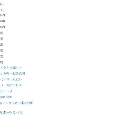
32)
14)
(62)
(60)
(62)
58)
64)
62)
60)
52)
60)
すぐお引っ越し～
約」がサービスの質
荘にハマ…れない
性メールアドレス
度チェック
Doe Style
まるーショッカー地獄の軍
XPにDivXバンドル