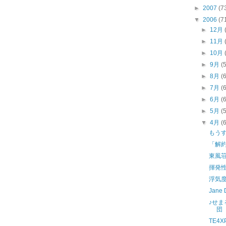
►
2007
(7
▼
2006
(7
►
12月
►
11月
►
10月
►
9月
(
►
8月
(
►
7月
(
►
6月
(
►
5月
(
▼
4月
(
もう
「解
東風
揮発
浮気
Jane 
♪せ
団
TE4