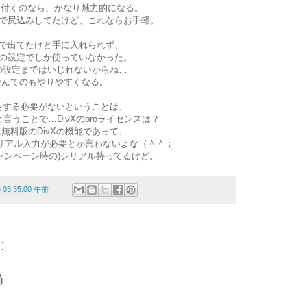
XPに付くのなら、かなり魅力的になる。
面倒で尻込みしてたけど、これならお手軽。
形式で出てたけど手に入れられず、
1つの設定でしか使っていなかった。
Xの設定まではいじれないからね…
なんてのもやりやすくなる。
ルをする必要がないということは、
と言うことで…DivXのproライセンスは？
無料版のDivXの機能であって、
シリアル入力が必要とか言わないよな（＾＾；
ャンペーン時の)シリアル持ってるけど。
6 03:35:00 午前
:
稿