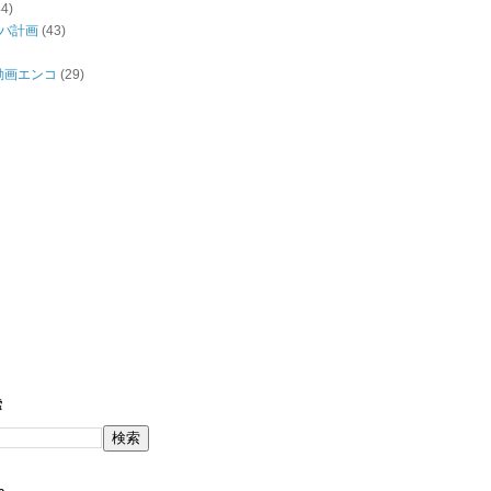
44)
バ計画
(43)
/動画エンコ
(29)
索