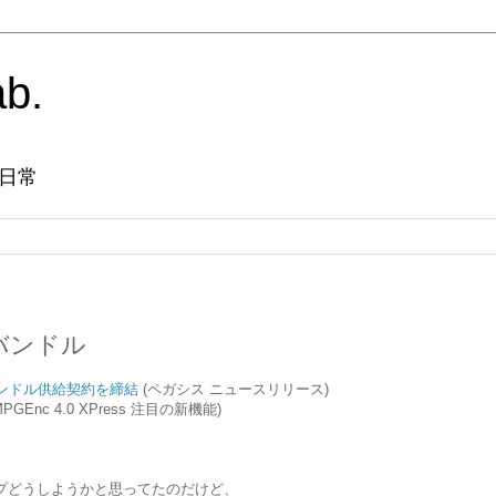
ab.
日常
Xバンドル
 6のバンドル供給契約を締結
(ペガシス ニュースリリース)
MPGEnc 4.0 XPress 注目の新機能)
ップどうしようかと思ってたのだけど、