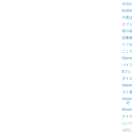
今日
EmEd
今度
カフ
君の
読書
ミツカ
ここ
Opera
パイ
Bフ
ダイ
Oper
ゴミ
Ama
応
iRi
ナイ
こい
♪ぴ