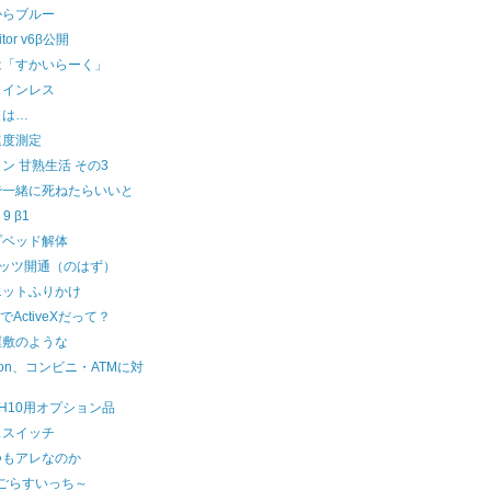
からブルー
itor v6β公開
は「すかいらーく」
ェインレス
名は…
速度測定
ン 甘熟生活 その3
で一緒に死ねたらいいと
 9 β1
プベッド解体
レッツ開通（のはず）
エットふりかけ
aでActiveXだって？
屋敷のような
zon、コンビニ・ATMに対
verH10用オプション品
ススイッチ
つもアレなのか
たごらすいっち～