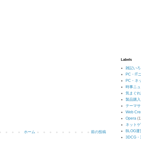
Labels
雑記いろ
PC・IT
PC・ネ
時事ニュ
気まぐれ
製品購入
テーマサ
Web Cre
Opera
(1
ネットゲ
BLOG運
ホーム
前の投稿
3DCG