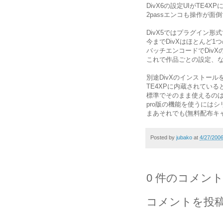
DivX6の設定UIがTE4
2passエンコも操作が
DivX5ではプラグイン
今までDivXはほとんど
バッチエンコードでDiv
これで作品ごとの設定、
別途DivXのインストー
TE4XPに内蔵されている
標準でそのまま使えるのは
pro版の機能を使うには
まあそれでも(無料配布キ
Posted by
jubako
at
4/27/200
0 件のコメント
コメントを投