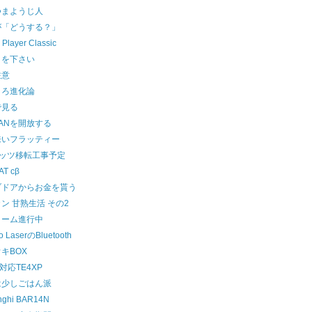
つまようじ人
が「どうする？」
 Player Classic
りを下さい
注意
まろ進化論
で見る
ANを開放する
来いフラッティー
レッツ移転工事予定
AT cβ
ブドアからお金を貰う
ン 甘熟生活 その2
ォーム進行中
o LaserのBluetooth
キBOX
4対応TE4XP
は少しごはん派
nghi BAR14N