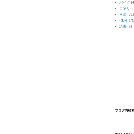
バイク
(
自宅サー
弓道
(31)
RD-H1
読書
(2)
ブログ内検