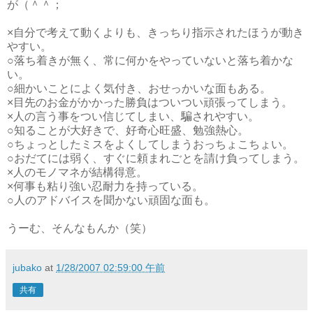
が（＾＾；
×自分で考えて動くよりも、きっちり指示されたほうが動き
やすい。
○落ち着きが無く、常に何かをやっていないと落ち着かな
い。
○細かいことによく気付き、おせっかいな面もある。
×目先のお金がかかった勝負はついつい頑張ってしまう。
×人の言う事をつい信じてしまい、騙されやすい。
○知ることが大好きで、好奇心旺盛、勉強熱心。
○ちょっとしたミスをよくしてしまうおっちょこちょい。
○おだてには弱く、すぐに頼まれごとを請け負ってしまう。
×人のモノマネが結構得意。
×何事も粘り強い忍耐力を持っている。
○人のアドバイスを聞かない頑固な面も。
うーむ、そんなもんか（笑）
jubako
at
1/28/2007 02:59:00 午前
共有