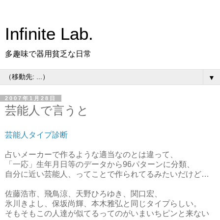
Infinite Lab.
多趣味で器用貧乏な日常
▼
2007年1月28日
芸能人で言うと
芸能人タイプ診断
占いメーカーで作るような適当なのとは違って、
「一応」生年月日等のデータから96パターンに分類、
自分に近い芸能人、ってことで作られてるみたいだけど…
佐藤浩市、飛鳥涼、天野ひろゆき、関口宏、
氷川きよし、保坂尚輝、本木雅弘と同じタイプらしい。
そもそもこの人達が似てるってのがいまいちピンと来ない