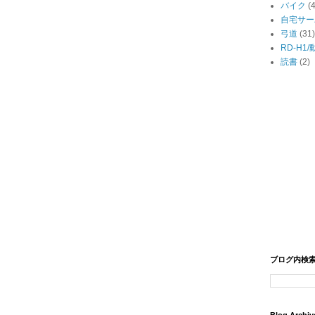
バイク
(
自宅サー
弓道
(31)
RD-H1
読書
(2)
ブログ内検