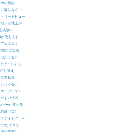
ための科学
的に殺しなさい
ストリートビュー
は地下か地上か
iは正式版へ
.jpが使えるよ
ジアムの近く
7で防水になる
に出たくない
でアピールする
T切り替え
トマ自転車
嫌いじゃない
ケーブルNG
しやすい特区
gleバーが変わる
城再建（笑）
ルスポイトツール
7が出たそうな
報道は簡素に