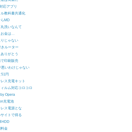
S対応アプリ
タル教科書共通化
らMD
車丸洗いなんて
たお金は…
取りじゃない
付きルーター
にありがとう
場で印刷販売
が悪いわけじゃない
と51円
ヤレス充電キット
フィルム対応コロコロ
 by Opera
zon充電池
ンレス電源とな
めサイトで得る
厚HDD
別料金