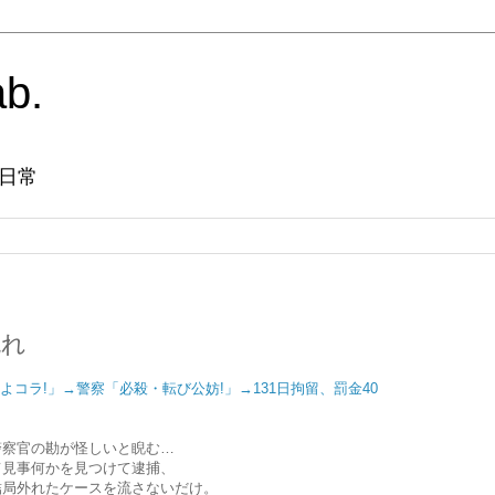
ab.
日常
流れ
よコラ!」→警察「必殺・転び公妨!」→131日拘留、罰金40
警察官の勘が怪しいと睨む…
て見事何かを見つけて逮捕、
結局外れたケースを流さないだけ。