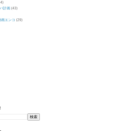
44)
バ計画
(43)
/動画エンコ
(29)
索