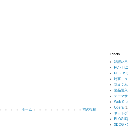
Labels
雑記いろ
PC・IT
PC・ネ
時事ニュ
気まぐれ
製品購入
テーマサ
Web Cre
Opera
(1
ホーム
前の投稿
ネットゲ
BLOG運
3DCG