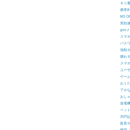
キリ
携帯
MS O
実効
goo
スマ
パス
強制
腫れ
スマ
ユー
ゲー
おく
アホ
おし
放電
ペッ
30円
延長