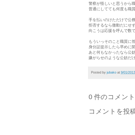
警察が怪しいと思うから
普通にしてても何度も職
手を払いのけただけで公
拒否するなら微動だにせ
向こうは応援を呼んで数
もういっそのこと職質に
身分証提示したら早めに
あと何もなかったなら公
嫌がらせのような公妨だ
Posted by
jubako
at
9/01/201
0 件のコメント
コメントを投