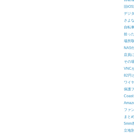
旧iO
デジ
さよな
自転
拾っ
場所
NAS
店員
その
VNC
82円
ワイ
保護
Coast
Ama
ファ
まと
5mm
立地