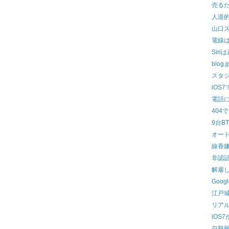
売る
人道
山口
電線
Sir
blog
スタ
iOS
電話
404
9台B
オー
線香
非認証
解雇
Goo
江戸
リア
iOS
自殺