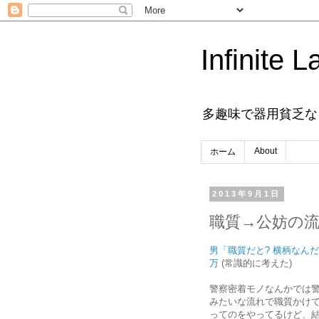
Infinite L
多趣味で器用貧乏な
About
ホーム
2013年9月1日
職質→公妨の
男「職質だと? 横柄なんだ
万
(常識的に考えた)
警察密着モノなんかでは
みたいな流れで職質かけ
ってのをやってるけど、