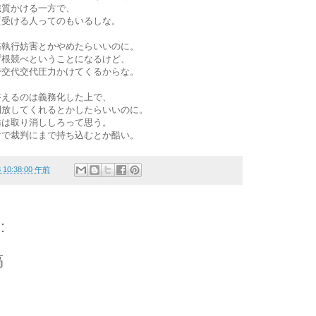
職質かける一方で、
質受ける人ってのもいるしな。
務執行妨害とかやめたらいいのに。
ず根競べということになるけど、
で交代交代圧力かけてくるからな。
答えるのは義務化した上で、
開放してくれるとかしたらいいのに。
妨は取り消ししろって思う。
けで裁判にまで持ち込むとか酷い。
3 10:38:00 午前
:
稿