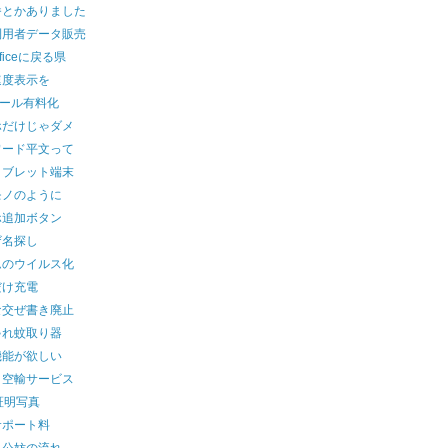
番とかありました
利用者データ販売
fficeに戻る県
速度表示を
メール有料化
ホだけじゃダメ
ワード平文って
タブレット端末
モノのように
ホ追加ボタン
ザ名探し
ムのウイルス化
だけ充電
な交ぜ書き廃止
ゃれ蚊取り器
機能が欲しい
ト空輸サービス
証明写真
サポート料