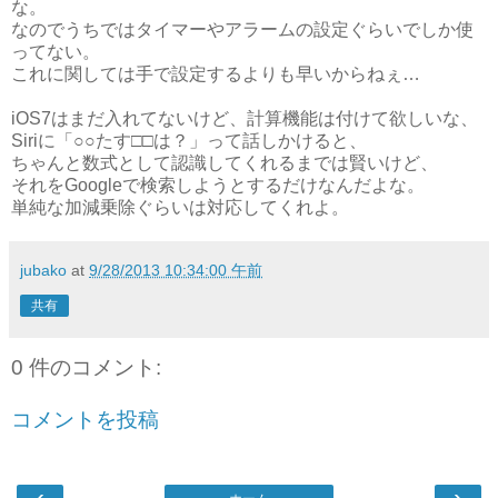
な。
なのでうちではタイマーやアラームの設定ぐらいでしか使
ってない。
これに関しては手で設定するよりも早いからねぇ…
iOS7はまだ入れてないけど、計算機能は付けて欲しいな、
Siriに「○○たす□□は？」って話しかけると、
ちゃんと数式として認識してくれるまでは賢いけど、
それをGoogleで検索しようとするだけなんだよな。
単純な加減乗除ぐらいは対応してくれよ。
jubako
at
9/28/2013 10:34:00 午前
共有
0 件のコメント:
コメントを投稿
‹
›