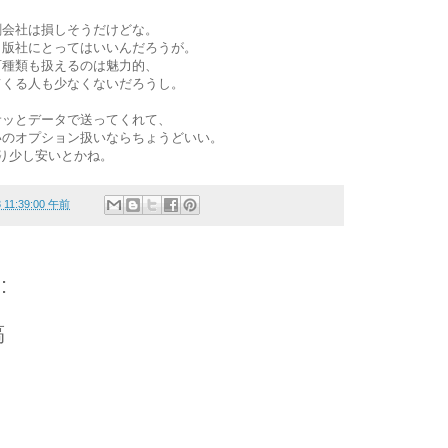
刷会社は損しそうだけどな。
出版社にとってはいいんだろうが。
百種類も扱えるのは魅力的、
てくる人も少なくないだろうし。
サッとデータで送ってくれて、
いのオプション扱いならちょうどいい。
り少し安いとかね。
3 11:39:00 午前
:
稿