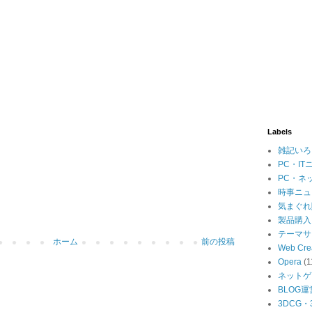
Labels
雑記いろ
PC・IT
PC・ネ
時事ニュ
気まぐれ
製品購入
テーマサ
ホーム
前の投稿
Web Cre
Opera
(1
ネットゲ
BLOG運
3DCG