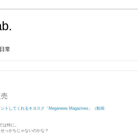
ab.
日常
販売
してくれるキヨスク「Meganews Magazines」（動画
では特に。
にせっかちじゃないのかな？