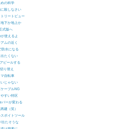
ための科学
的に殺しなさい
ストリートビュー
は地下か地上か
iは正式版へ
.jpが使えるよ
ジアムの近く
7で防水になる
に出たくない
でアピールする
T切り替え
トマ自転車
嫌いじゃない
ケーブルNG
しやすい特区
gleバーが変わる
城再建（笑）
ルスポイトツール
7が出たそうな
報道は簡素に