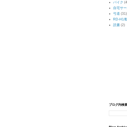
バイク
(
自宅サー
弓道
(31)
RD-H1
読書
(2)
ブログ内検