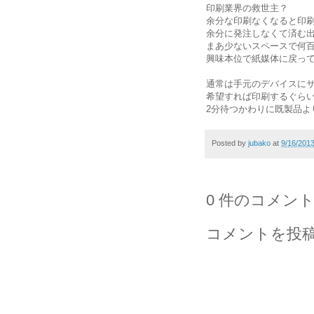
印刷業界の救世主？
余分な印刷なくなると印
余分に発注しなくて済む
まあ少ないスペースで何
興味本位で紙媒体に戻っ
通常は手元のデバイスに
希望すれば印刷するぐら
2分待つかわりに既製品よ
Posted by
jubako
at
9/16/201
0 件のコメント
コメントを投