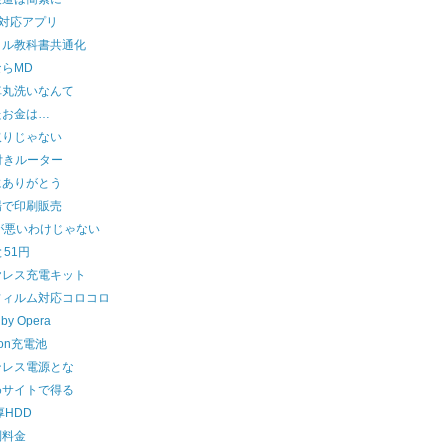
S対応アプリ
タル教科書共通化
らMD
車丸洗いなんて
たお金は…
取りじゃない
付きルーター
にありがとう
場で印刷販売
が悪いわけじゃない
と51円
ヤレス充電キット
フィルム対応コロコロ
 by Opera
zon充電池
ンレス電源とな
めサイトで得る
厚HDD
別料金