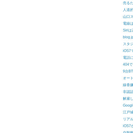
売る
人道
山口
電線
Sir
blog
スタ
iOS
電話
404
9台B
オー
線香
非認証
解雇
Goo
江戸
リア
iOS
自殺