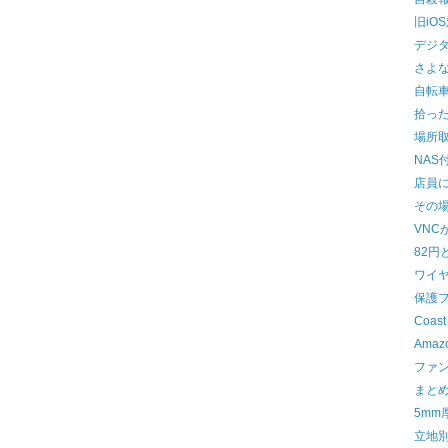
旧iO
デジ
さよな
自転
拾っ
場所
NAS
店員
その
VNC
82円
ワイ
保護
Coast
Ama
ファ
まと
5mm
立地