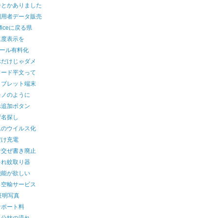
番とかありました
利用者データ販売
fficeに戻る県
速度表示を
メール有料化
ホだけじゃダメ
ワード平文って
タブレット端末
モノのように
ホ追加ボタン
ザ名探し
ムのウイルス化
だけ充電
な交ぜ書き廃止
ゃれ蚊取り器
機能が欲しい
ト空輸サービス
証明写真
サポート料