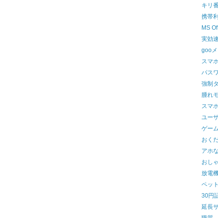
キリ
携帯
MS O
実効
goo
スマ
パス
強制
腫れ
スマ
ユー
ゲー
おく
アホ
おし
放電
ペッ
30円
延長