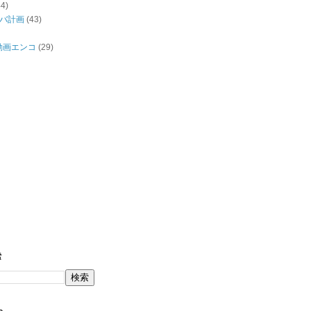
44)
バ計画
(43)
/動画エンコ
(29)
索