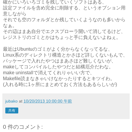
確かにいろいろゴミを残していくソフトはある、
設定ファイルを含め完全に削除する、というオプション用
意しながら
それでも空のフォルダとか残していくようなのも多いから
なぁ。
その辺はまあ自分でエクスプローラ開いて消してるけど、
レジストリのゴミとかはちょっと手に負えないよねぇ。
最近はUbuntuのゴミがよく分からなくなってるな、
Linux系のディレクトリ構造とかさほど詳しくないもんで、
パッケージで入れたやつはまあさほど難しくないが、
makeしてコンパイルしたやつだと結構厄介だわな。
make uninstallで消えてくれりゃいい方で、
Makefile読まなきゃいけなかったりするとキツイわ。
(入れる時に1ヶ所にまとめておく方法もあるらしいが)
jubako
at
10/20/2013 10:00:00 午前
共有
0 件のコメント: