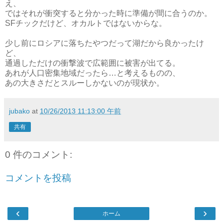
え、
ではそれが衝突すると分かった時に準備が間に合うのか。
SFチックだけど、オカルトではないからな。
少し前にロシアに落ちたやつだって湖だから良かったけ
ど、
通過しただけの衝撃波で広範囲に被害が出てる。
あれが人口密集地域だったら…と考えるものの、
あの大きさだとスルーしかないのが現状か。
jubako
at
10/26/2013 11:13:00 午前
共有
0 件のコメント:
コメントを投稿
‹
›
ホーム