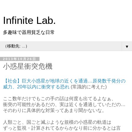
Infinite Lab.
多趣味で器用貧乏な日常
▼
2013年10月26日
小惑星衝突危機
【社会】巨大小惑星が地球の近くを通過…原発数千発分の
威力、20年以内に衝突する恐れ
(常識的に考えた)
ここ数年だけでもこの手の話は何度も出てるよなぁ、
衝突の可能性があるだの、実は近くを通過していただの…
そのわりに具体的な対策ってあまり聞かないな。
人類ごと、国ごと滅ぶような規模の小惑星の軌道は
ずっと監視・計算されてるからかなり前に分かるとは言