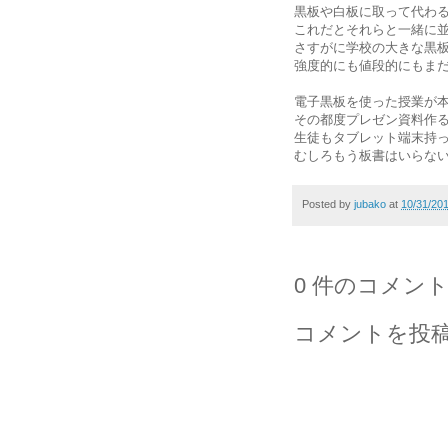
黒板や白板に取って代わ
これだとそれらと一緒に
さすがに学校の大きな黒
強度的にも値段的にもま
電子黒板を使った授業が
その都度プレゼン資料作
生徒もタブレット端末持
むしろもう板書はいらな
Posted by
jubako
at
10/31/20
0 件のコメント
コメントを投