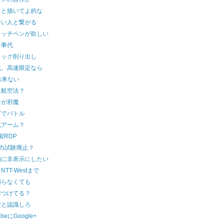
っと描いてよ的な
ない人と繋がる
タッチペンが欲しい
食事代
ミック削り出し
化、高速限定なら
出来ない
に航空法？
シが邪魔
ズでバトル
式アーム？
製RDP
学力試験廃止？
的に非表示にしたい
 NTT-Westまで
切らなくても
簿つけてる？
だと認識しろ
ubeにGoogle+