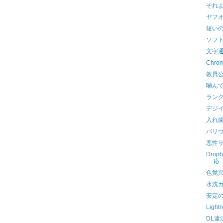
それ
ヤフ
短い
ソフ
文字
Chr
教員
噛ん
ラン
デジ
入れ
バリ
悪性
Dro
応
色覚
水洗
安定
Ligh
DL違