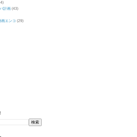
44)
バ計画
(43)
/動画エンコ
(29)
索