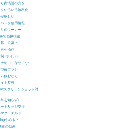
より商慣習の方を
オクいろいろ無料化
のが欲しい
トバンク信用情報
通りのマーカー
omeで画像検索
公募…公募？
で再生操作
ク制Tポイント
イチ使いこなせてない
歯型歯ブラシ
ウム飲むなら…
サイト監視
pboxスクリーンショット対
異常を知らずに…
カートリッジ交換
のマクドナルド
tningやめる？
法化の効果