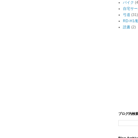
バイク
(
自宅サー
弓道
(31)
RD-H1
読書
(2)
ブログ内検