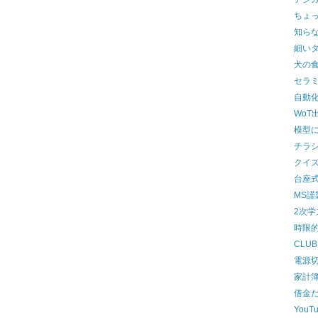
ちょ
知ら
細い
犬の
セラ
自動
WoT
模型
チラ
クイ
台座
MS謹
2次
時限
CLUB
電源
家計
借金
YouT