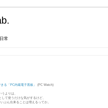
ab.
日常
できる「PC内蔵電子黒板」
(PC Watch)
いうよりは、
として使うだけな気がするけど、
ないぶん出来ることは増えるってか。