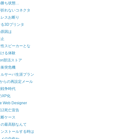
の勝ち状態…
が折れないコネクタ
ムレスお断り
る3Dプリンタ
の原因は
禁止
向性スピーカーとな
預ける体験
zon部活ストア
星衝突危機
タルサーバ生涯プラン
leからの再設定メール
機戦争時代
のXP化
e Web Designer
ra12死亡宣告
遮断ケース
じの最高額なんて
インストールする時は
カメの自作か