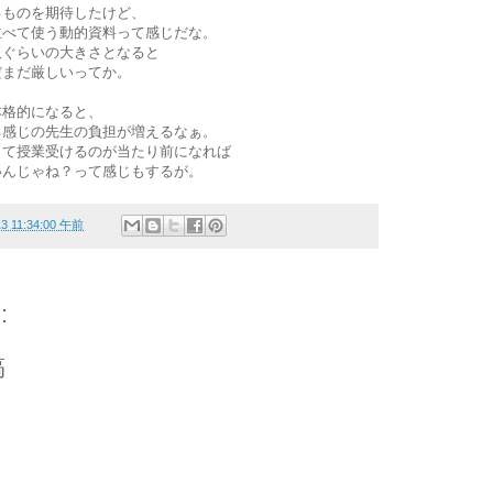
るものを期待したけど、
並べて使う動的資料って感じだな。
板ぐらいの大きさとなると
だまだ厳しいってか。
本格的になると、
る感じの先生の負担が増えるなぁ。
って授業受けるのが当たり前になれば
いんじゃね？って感じもするが。
13 11:34:00 午前
:
稿