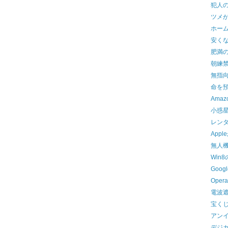
犯人
ツメ
ホー
安くな
肥満
朝練
無指
命を
Ama
小惑
レン
App
無人
Win8
Googl
Ope
電波
宝く
アン
デジ