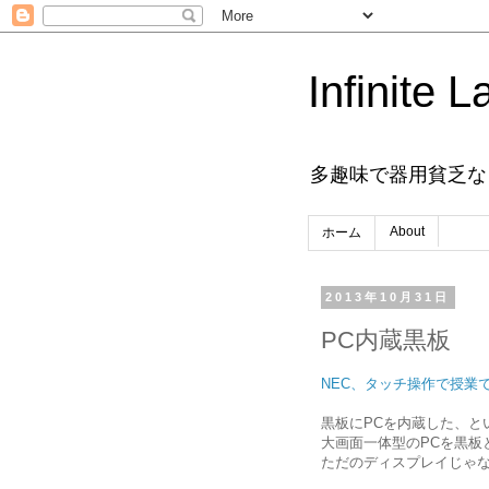
Infinite L
多趣味で器用貧乏な
About
ホーム
2013年10月31日
PC内蔵黒板
NEC、タッチ操作で授業
黒板にPCを内蔵した、と
大画面一体型のPCを黒板
ただのディスプレイじゃ