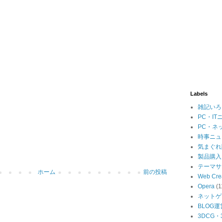
Labels
雑記いろ
PC・IT
PC・ネ
時事ニュ
気まぐれ
製品購入
テーマサ
ホーム
前の投稿
Web Cre
Opera
(1
ネットゲ
BLOG運
3DCG