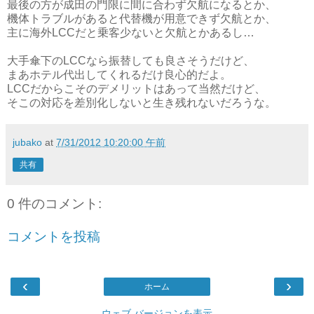
最後の方が成田の門限に間に合わず欠航になるとか、
機体トラブルがあると代替機が用意できず欠航とか、
主に海外LCCだと乗客少ないと欠航とかあるし…
大手傘下のLCCなら振替しても良さそうだけど、
まあホテル代出してくれるだけ良心的だよ。
LCCだからこそのデメリットはあって当然だけど、
そこの対応を差別化しないと生き残れないだろうな。
jubako
at
7/31/2012 10:20:00 午前
共有
0 件のコメント:
コメントを投稿
‹
›
ホーム
ウェブ バージョンを表示