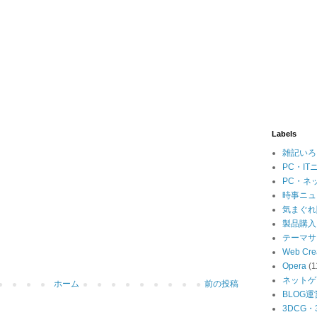
Labels
雑記いろ
PC・IT
PC・ネ
時事ニュ
気まぐれ
製品購入
テーマサ
Web Cre
Opera
(1
ネットゲ
ホーム
前の投稿
BLOG運
3DCG