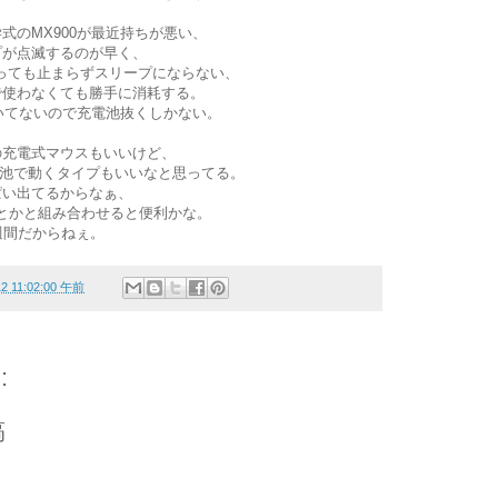
式のMX900が最近持ちが悪い、
プが点滅するのが早く、
っても止まらずスリープにならない、
で使わなくても勝手に消耗する。
ついてないので充電池抜くしかない。
の充電式マウスもいいけど、
通の電池で動くタイプもいいなと思ってる。
ぱい出てるからなぁ、
opとかと組み合わせると便利かな。
週間だからねぇ。
12 11:02:00 午前
:
稿