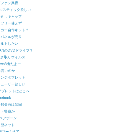
ボファン異音
roidスティック欲しい
せ直しキャップ
イツリー使えず
ーカー自作キット？
チパネルが売り
チルトしたい
ANのDVDドライブ？
抜き取りウイルス
dows8出たよー
dは高いのか
レンジタブレット
フューザー欲しい
aアプレットはどこへ
mebook
予知失敗は禁固
ット警察か
円ベアボーン
前歴ネット
画ブーム終了