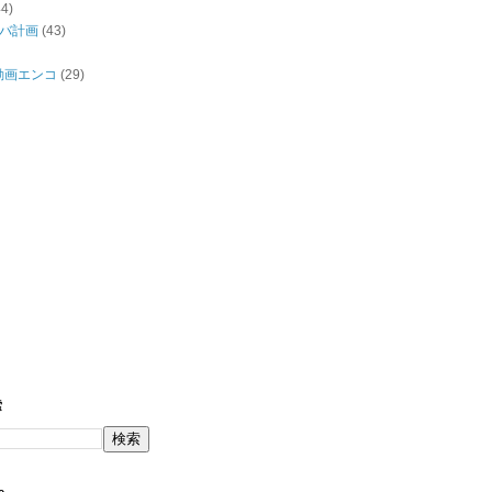
44)
バ計画
(43)
/動画エンコ
(29)
索