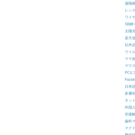
遠隔
レン
ワイ
SB縛
太陽
楽天
社外
ウイ
ママ
マウ
PCI
Face
日本
多層
ネッ
外国
非接
歯科
マク