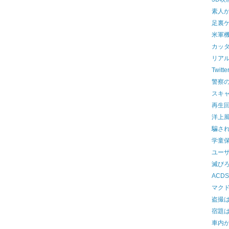
素人
足裏
米軍
カッ
リア
Twit
警察
スキ
再生
洋上
騙さ
学童
ユー
滅び
ACDSe
マクド
盗撮
宿題
車内