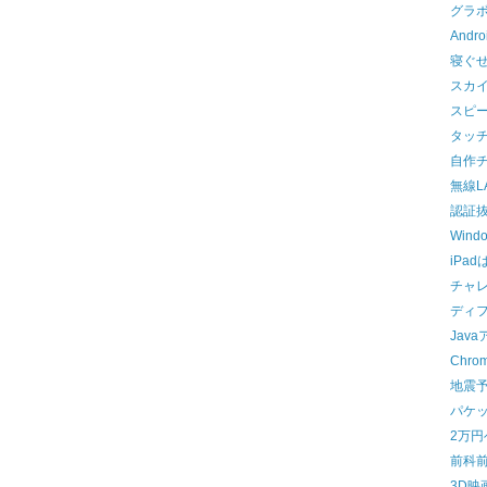
グラ
And
寝ぐ
スカ
スピ
タッ
自作
無線L
認証
Win
iPa
チャ
ディ
Jav
Chro
地震
パケ
2万
前科
3D映