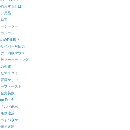
が購入するとは
ケア用品
機妨害
ターシーラー
ルガンコン
terのWP連携？
のサイバー対応力
ャナー内蔵マウス
回数マーケティング
風力発電
れたマスコミ
保育懐かしい
ザーファースト
ろ全角英数
e Pro 6
ナルドiPad
は条例違反
は出すべきか
が光学迷彩