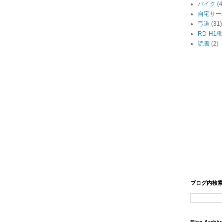
バイク
(
自宅サー
弓道
(31)
RD-H1
読書
(2)
ブログ内検