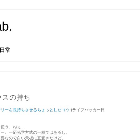
ab.
日常
ウスの持ち
テリーを長持ちさせるちょっとしたコツ
(ライフハッカー日
を使う、ねぇ…
なー、一応光学方式の一種ではあるし。
不要なので白い天板に直置きだけど。