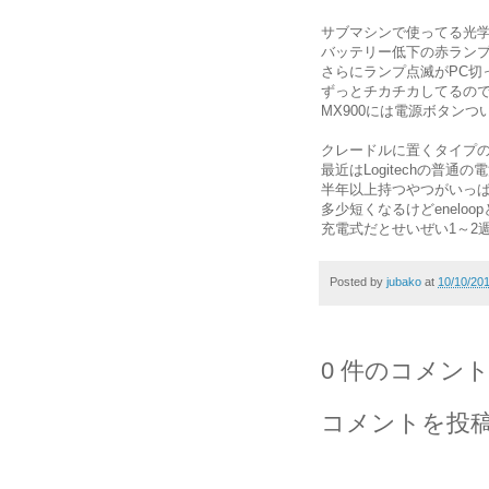
サブマシンで使ってる光学
バッテリー低下の赤ラン
さらにランプ点滅がPC切
ずっとチカチカしてるの
MX900には電源ボタン
クレードルに置くタイプ
最近はLogitechの普
半年以上持つやつがいっ
多少短くなるけどenelo
充電式だとせいぜい1～2
Posted by
jubako
at
10/10/20
0 件のコメント
コメントを投