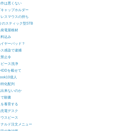
操作は悪くない
ズキャップホルダー
ヤレスマウスの持ち
りのスティック型STB
光発電屋根材
送料込み
品イヤーパッド？
ルス感染で逮捕
友禁止令
スピース洗浄
にHDDを載せて
book10億人
語特化配列
化出来ないのか
トで願書
人を養育する
触充電デスク
マウスピース
ドナルド注文メニュー