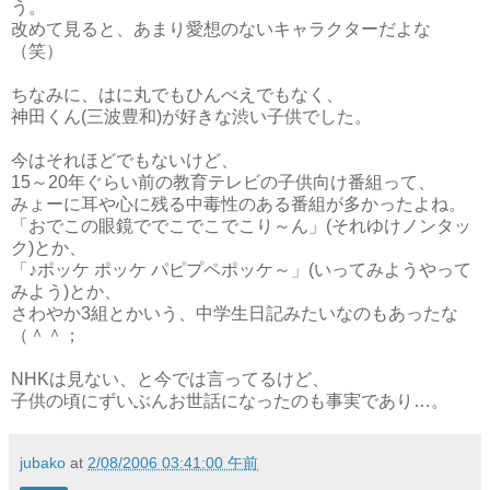
う。
改めて見ると、あまり愛想のないキャラクターだよな
（笑）
ちなみに、はに丸でもひんべえでもなく、
神田くん(三波豊和)が好きな渋い子供でした。
今はそれほどでもないけど、
15～20年ぐらい前の教育テレビの子供向け番組って、
みょーに耳や心に残る中毒性のある番組が多かったよね。
「おでこの眼鏡ででこでこでこり～ん」(それゆけノンタッ
ク)とか、
「♪ポッケ ポッケ パピプペポッケ～」(いってみようやって
みよう)とか、
さわやか3組とかいう、中学生日記みたいなのもあったな
（＾＾；
NHKは見ない、と今では言ってるけど、
子供の頃にずいぶんお世話になったのも事実であり…。
jubako
at
2/08/2006 03:41:00 午前