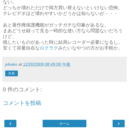
ない。
どっちか壊れただけで両方買い替えないといけない恐怖。
テレビデオほど壊れやすいかどうかは知らないが・・・
あと著作権保護機能がガッチガチな印象があるな。
まあどうせ録って見る一時的な使い方なら問題ないだろう
けど、
残したいものがあった時に結局レコーダー必要になるし。
安くて容量自在な
ロクラク
みたいなやつの方がお手軽か。
jubako
at
12/20/2009 08:49:00 午後
共有
0 件のコメント:
コメントを投稿
‹
›
ホーム