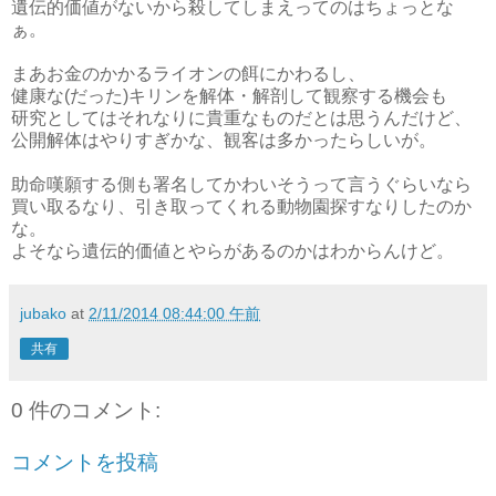
遺伝的価値がないから殺してしまえってのはちょっとな
ぁ。
まあお金のかかるライオンの餌にかわるし、
健康な(だった)キリンを解体・解剖して観察する機会も
研究としてはそれなりに貴重なものだとは思うんだけど、
公開解体はやりすぎかな、観客は多かったらしいが。
助命嘆願する側も署名してかわいそうって言うぐらいなら
買い取るなり、引き取ってくれる動物園探すなりしたのか
な。
よそなら遺伝的価値とやらがあるのかはわからんけど。
jubako
at
2/11/2014 08:44:00 午前
共有
0 件のコメント:
コメントを投稿