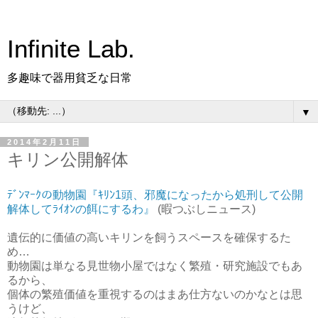
Infinite Lab.
多趣味で器用貧乏な日常
▼
2014年2月11日
キリン公開解体
ﾃﾞﾝﾏｰｸの動物園『ｷﾘﾝ1頭、邪魔になったから処刑して公開
解体してﾗｲｵﾝの餌にするわ』
(暇つぶしニュース)
遺伝的に価値の高いキリンを飼うスペースを確保するた
め…
動物園は単なる見世物小屋ではなく繁殖・研究施設でもあ
るから、
個体の繁殖価値を重視するのはまあ仕方ないのかなとは思
うけど、