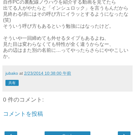
自作PCの裏配線ノウハウを紹介する動画を見てたら
出てる人がやたらと「インシュロック」を言うもんだから
見終わる頃にはその呼び方にイラッとするようになったな
(笑)
そういう呼び方もあるという勉強にはなったけど。
そういや一回締めても外せるタイプもあるよね、
見た目は変わらなくても特性が全く違うからなー、
あの辺はまた別の名前に…ってやったらさらにややこしい
か。
jubako
at
2/23/2014 10:38:00 午前
共有
0 件のコメント:
コメントを投稿
‹
›