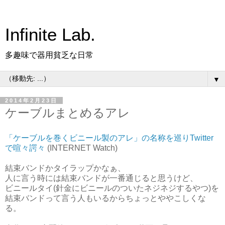
Infinite Lab.
多趣味で器用貧乏な日常
▼
2014年2月23日
ケーブルまとめるアレ
「ケーブルを巻くビニール製のアレ」の名称を巡りTwitter
で喧々諤々
(INTERNET Watch)
結束バンドかタイラップかなぁ、
人に言う時には結束バンドが一番通じると思うけど、
ビニールタイ(針金にビニールのついたネジネジするやつ)を
結束バンドって言う人もいるからちょっとややこしくな
る。