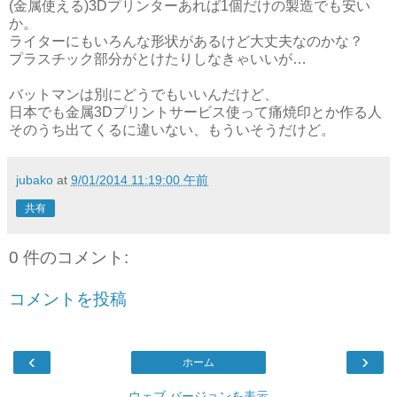
(金属使える)3Dプリンターあれば1個だけの製造でも安い
か。
ライターにもいろんな形状があるけど大丈夫なのかな？
プラスチック部分がとけたりしなきゃいいが…
バットマンは別にどうでもいいんだけど、
日本でも金属3Dプリントサービス使って痛焼印とか作る人
そのうち出てくるに違いない、もういそうだけど。
jubako
at
9/01/2014 11:19:00 午前
共有
0 件のコメント:
コメントを投稿
‹
›
ホーム
ウェブ バージョンを表示