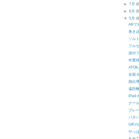
►
7月
(
►
6月
(
▼
5月
(
ARで
巻き
ソル
フル
添付
作業
ATO
全面
熱伝
遠距離
iPad
クー
ブレ
パタ
GIF
やっ
丸め