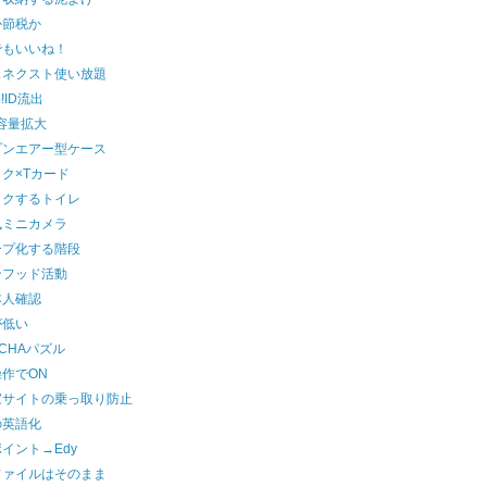
か節税か
でもいいね！
スネクスト使い放題
o!ID流出
kr容量拡大
プンエアー型ケース
ク×Tカード
イクするトイレ
風ミニカメラ
ープ化する階段
ンフッド活動
本人確認
が低い
TCHAパズル
作でON
家サイトの乗っ取り防止
の英語化
イント→Edy
ファイルはそのまま