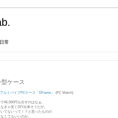
ab.
日常
ー型ケース
るアルミパイプPCケース「DFrame」
(PC Watch)
46,000円も出すのはなぁ、
なきゃ安くDIY出来そうだが。
付いてないって！？と思ったものの
になくてもいいのか。