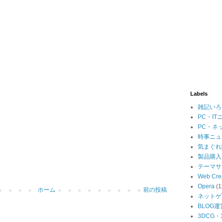
Labels
雑記いろ
PC・IT
PC・ネ
時事ニュ
気まぐれ
製品購入
テーマサ
Web Cre
Opera
(1
ホーム
前の投稿
ネットゲ
BLOG運
3DCG