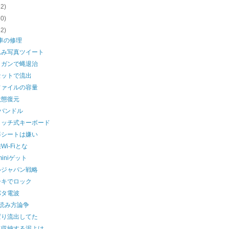
62)
60)
62)
車の修理
込み写真ツイート
トガンで蝿退治
セットで流出
ファイルの容量
状態復元
Kバンドル
タッチ式キーボード
導シートは嫌い
Wi-Fiとな
 miniゲット
ルジャパン戦略
ーキでロック
パタ電波
の読み方論争
ぱり流出してた
て収納する泥よけ