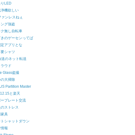
りLED
洗浄機欲しい
ファンレスねぇ
キング強盗
ーク無し自転車
どきのゲーセンってば
判定アプリとな
不要シャツ
放送のネット転送
クラウド
le Glass盗撮
beの大掃除
S Partition Master
a12.15と楽天
バープレート交流
員のストレス
用家具
ートシャットダウン
者情報