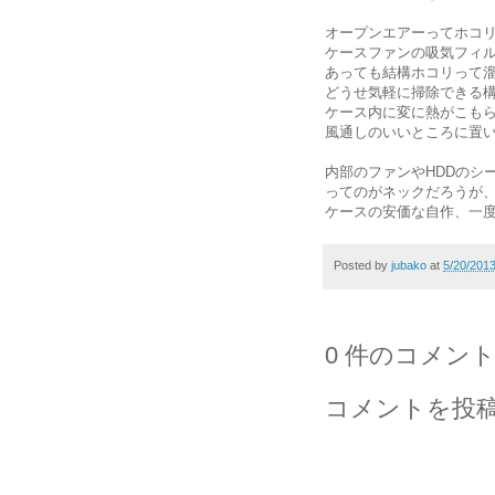
オープンエアーってホコ
ケースファンの吸気フィ
あっても結構ホコリって
どうせ気軽に掃除できる
ケース内に変に熱がこも
風通しのいいところに置
内部のファンやHDDのシ
ってのがネックだろうが、
ケースの安価な自作、一
Posted by
jubako
at
5/20/201
0 件のコメント
コメントを投