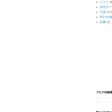
バイク
(
自宅サー
弓道
(31)
RD-H1
読書
(2)
ブログ内検