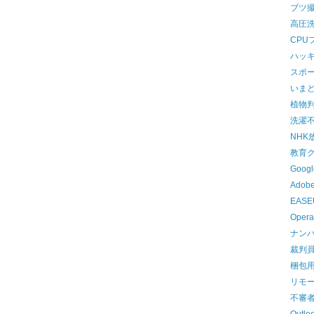
ブツ撮
高圧
CPU
ハッ
スポ
いま
植物
洗濯
NHK
教育
Goog
Ado
EASEU
Oper
ナン
裁判
梱包
リモ
不審