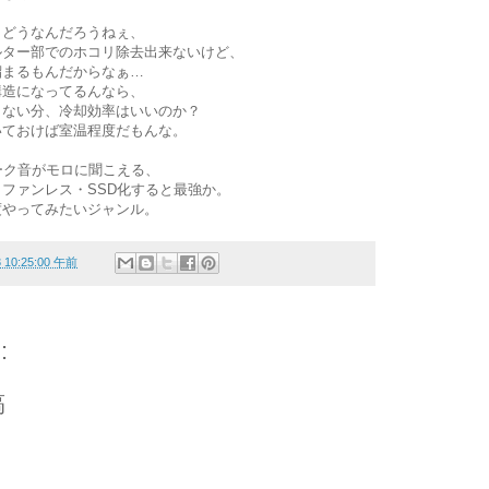
リどうなんだろうねぇ、
ルター部でのホコリ除去出来ないけど、
溜まるもんだからなぁ…
構造になってるんなら、
らない分、冷却効率はいいのか？
いておけば室温程度だもんな。
ーク音がモロに聞こえる、
ファンレス・SSD化すると最強か。
度やってみたいジャンル。
3 10:25:00 午前
:
稿