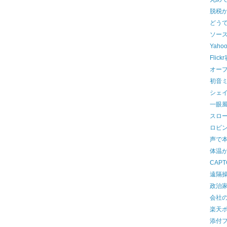
脱税
どう
ソー
Yaho
Flic
オー
初音ミ
シェ
一眼
スロ
ロビ
声で
体温
CAP
遠隔操
政治
会社
楽天ポ
添付