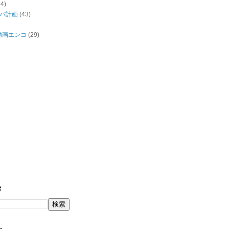
44)
バ計画
(43)
/動画エンコ
(29)
索