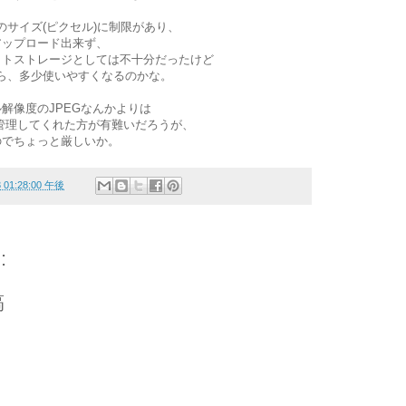
像のサイズ(ピクセル)に制限があり、
アップロード出来ず、
ォトストレージとしては不十分だったけど
ら、多少使いやすくなるのかな。
解像度のJPEGなんかよりは
管理してくれた方が有難いだろうが、
のでちょっと厳しいか。
3 01:28:00 午後
:
稿