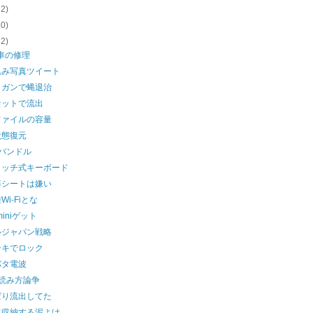
62)
60)
62)
車の修理
込み写真ツイート
トガンで蝿退治
セットで流出
ファイルの容量
状態復元
Kバンドル
タッチ式キーボード
導シートは嫌い
Wi-Fiとな
 miniゲット
ルジャパン戦略
ーキでロック
パタ電波
の読み方論争
ぱり流出してた
て収納する泥よけ