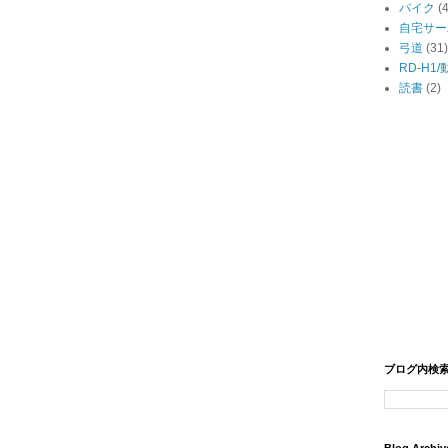
バイク
(
自宅サー
弓道
(31)
RD-H1
読書
(2)
ブログ内検