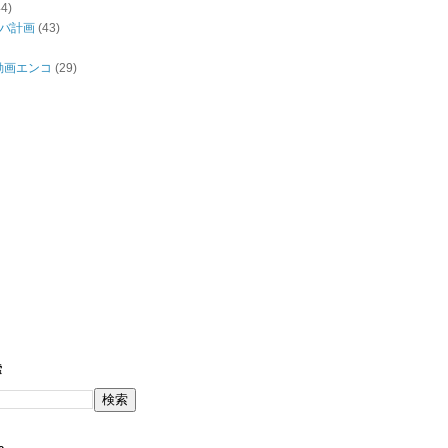
44)
バ計画
(43)
/動画エンコ
(29)
索