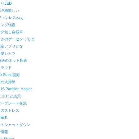
りLED
洗浄機欲しい
ファンレスねぇ
キング強盗
ーク無し自転車
どきのゲーセンってば
判定アプリとな
不要シャツ
放送のネット転送
クラウド
le Glass盗撮
beの大掃除
S Partition Master
a12.15と楽天
バープレート交流
員のストレス
用家具
ートシャットダウン
者情報