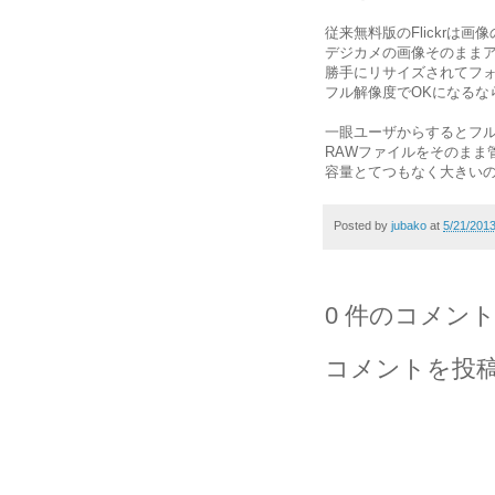
従来無料版のFlickrは画
デジカメの画像そのまま
勝手にリサイズされてフ
フル解像度でOKになるな
一眼ユーザからするとフル
RAWファイルをそのまま
容量とてつもなく大きい
Posted by
jubako
at
5/21/201
0 件のコメント
コメントを投