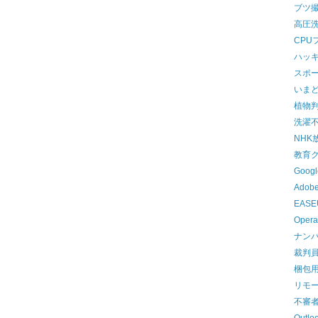
ブツ撮
高圧
CPU
ハッ
スポ
いま
植物
洗濯
NHK
教育
Goog
Ado
EASEU
Oper
ナン
裁判
梱包
リモ
不審