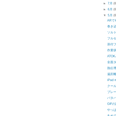
►
7月
(
►
6月
(
▼
5月
(
ARで
巻き
ソル
フル
添付
作業
ATO
全面
熱伝
遠距離
iPad
クー
ブレ
パタ
GIF
やっ
丸め