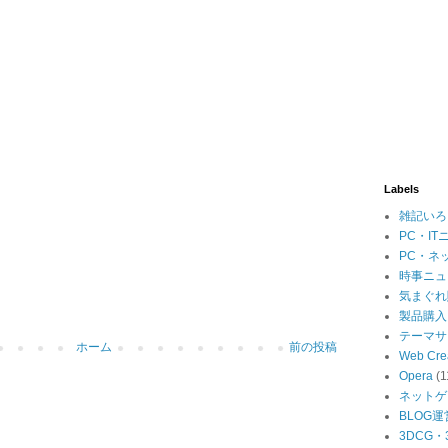
Labels
雑記いろ
PC・IT
PC・ネ
時事ニュ
気まぐれ
製品購入
テーマサ
ホーム
前の投稿
Web Cre
Opera
(1
ネットゲ
BLOG運
3DCG