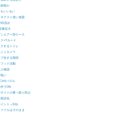
か節税か
でもいいね！
スネクスト使い放題
o!ID流出
kr容量拡大
プンエアー型ケース
ク×Tカード
イクするトイレ
風ミニカメラ
ープ化する階段
ンフッド活動
本人確認
が低い
TCHAパズル
作でON
家サイトの乗っ取り防止
の英語化
イント→Edy
ファイルはそのまま