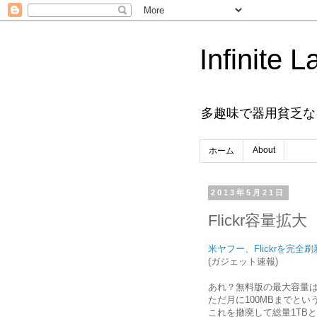
Infinite L
多趣味で器用貧乏な
About
ホーム
2013年5月21日
Flickr容量拡大
米ヤフー、Flickrを完全
(ガジェット速報)
あれ？無料版の最大容量
ただ月に100MBまでと
これを撤廃して総量1TB