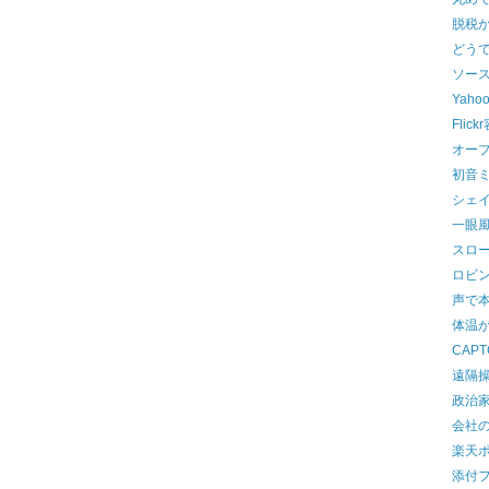
脱税
どう
ソー
Yaho
Flic
オー
初音ミ
シェ
一眼
スロ
ロビ
声で
体温
CAP
遠隔操
政治
会社
楽天ポ
添付