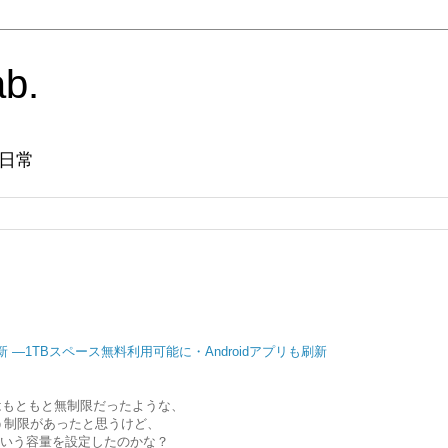
ab.
日常
刷新 ―1TBスペース無料利用可能に・Androidアプリも刷新
はもともと無制限だったような、
いう制限があったと思うけど、
という容量を設定したのかな？