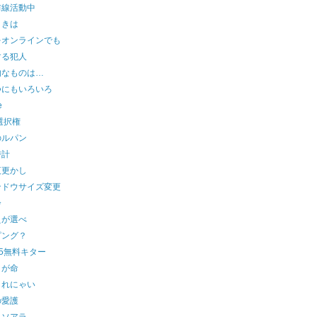
前線活動中
ときは
をオンラインでも
する犯人
的なものは…
つにもいろいろ
e
選択権
のルパン
時計
夜更かし
ンドウサイズ変更
齢
えが選べ
ピング？
er5無料キター
こが命
られにゃい
の愛護