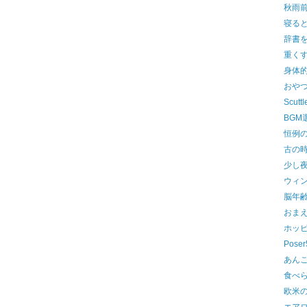
秋雨
寝る
辞書
重く
身体
おや
Scuttl
BGM
恒例
古の
少し
ウィ
脳年
おま
ホッ
Pos
あん
食べ
欧米