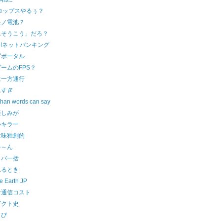
ロップスやるぅ？
モノ電池？
んそうこう」だろ？
oo!ネットバンキング
ピポータル
ームのFPS？
は一方通行
れすぎ
than words can say
楽しみが
ルキラー
意味独創的
ゃ～ん
イバ一括
れるとき
e Earth JP
な通信コスト
ダクト史
とび