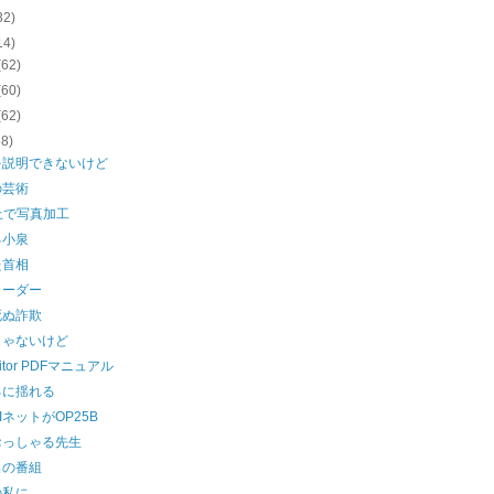
32)
14)
(62)
(60)
(62)
58)
を説明できないけど
の芸術
上で写真加工
る小泉
た首相
リーダー
死ぬ詐欺
じゃないけど
itor PDFマニュアル
ろに揺れる
HIネットがOP25B
おっしゃる先生
出の番組
の私に