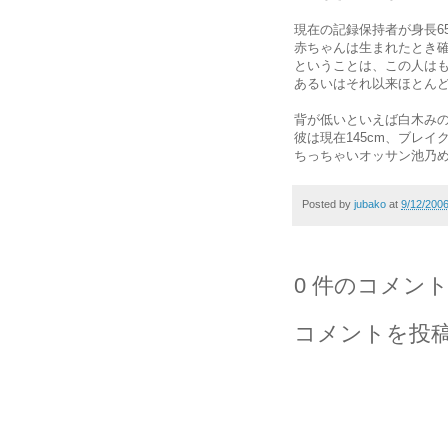
現在の記録保持者が身長6
赤ちゃんは生まれたとき確
ということは、この人は
あるいはそれ以来ほとん
背が低いといえば白木み
彼は現在145cm、ブレイク
ちっちゃいオッサン池乃めだ
Posted by
jubako
at
9/12/200
0 件のコメント
コメントを投