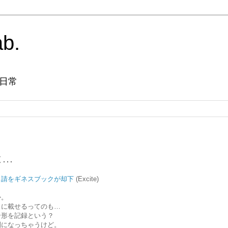
ab.
日常
は…
申請をギネスブックが却下
(Excite)
か。
スに載せるってのも…
奇形を記録という？
別になっちゃうけど。