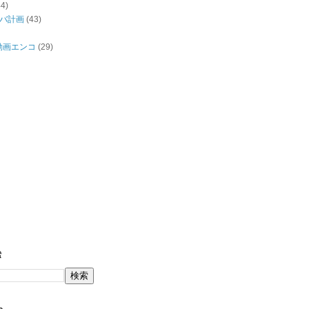
44)
バ計画
(43)
/動画エンコ
(29)
索