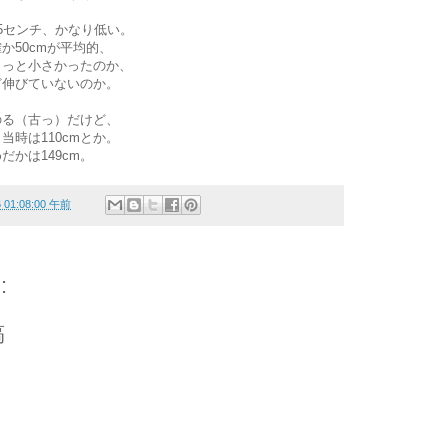
5センチ、かなり低い。
か50cmが平均的、
もっと小さかったのか、
ど伸びていないのか。
のる（古っ）だけど、
当時は110cmとか。
かは149cm。
6 01:08:00 午前
:
稿