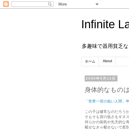
Infinite L
多趣味で器用貧乏な
About
ホーム
2006年9月12日
身体的なもの
「世界一背の低い人間」
この子は健常なのだろう
そもそも背の低さをギネ
何らかの病気や先天的な
載せなきゃ載せないで差