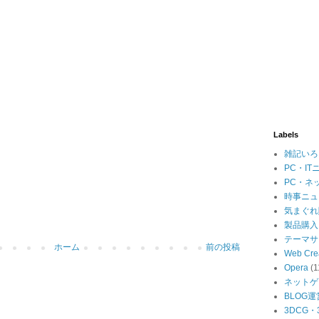
Labels
雑記いろ
PC・IT
PC・ネ
時事ニュ
気まぐれ
製品購入
テーマサ
ホーム
前の投稿
Web Cre
Opera
(1
ネットゲ
BLOG運
3DCG