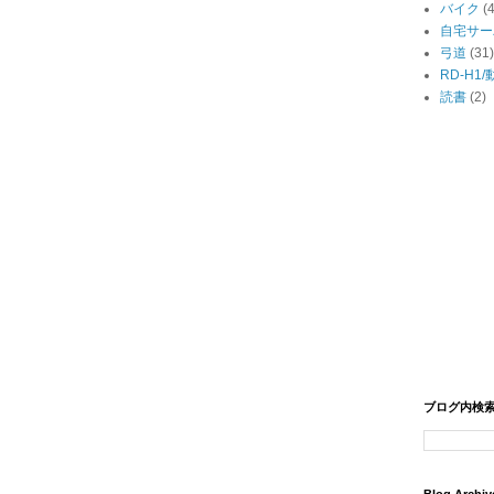
バイク
(
自宅サー
弓道
(31)
RD-H1
読書
(2)
ブログ内検