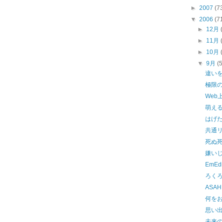
►
2007
(7
▼
2006
(7
►
12月
►
11月
►
10月
▼
9月
(
違い
極限
Web
萌え
はげ
共通
死ぬ
嫌い
EmEd
ろく
ASA
何を
思い
未来