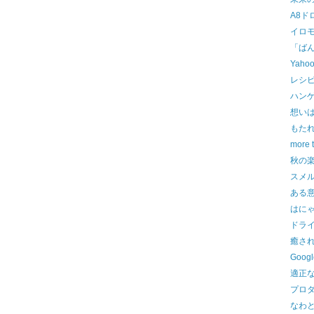
A8ド
イロ
「ば
Yah
レシ
ハンゲ
想い
もた
more 
秋の
スメ
ある
はに
ドラ
癒さ
Googl
適正
プロ
なわ