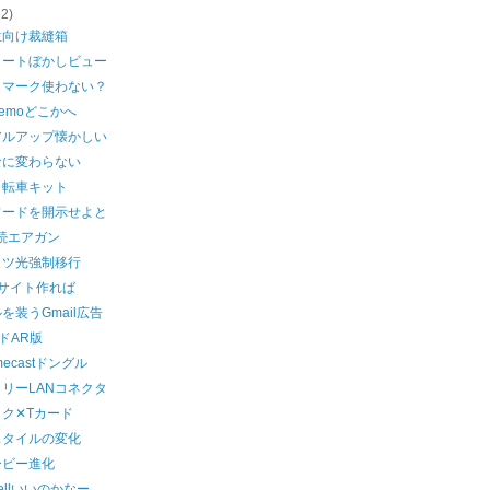
62)
生向け裁縫箱
リートぼかしビュー
クマーク使わない？
iMemoどこかへ
アルアップ懐かしい
なに変わらない
自転車キット
ワードを開示せよと
続エアガン
ッツ光強制移行
1サイト作れば
を装うGmail広告
ドAR版
mecastドングル
リーLANコネクタ
ク✕Tカード
スタイルの変化
ービー進化
wellいいのかなー