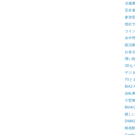
冷蔵
完全
参加
他社
コイ
水中
政治
お金
薄い
3Dも
デジ
TVと
BIA2 
自転
小型無
Blink
嬉し
DMM
映画