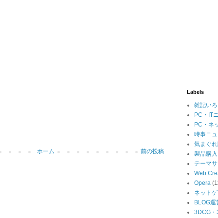
Labels
雑記いろ
PC・IT
PC・ネ
時事ニュ
気まぐれ
ホーム
前の投稿
製品購入
テーマサ
Web Cre
Opera
(1
ネットゲ
BLOG運
3DCG