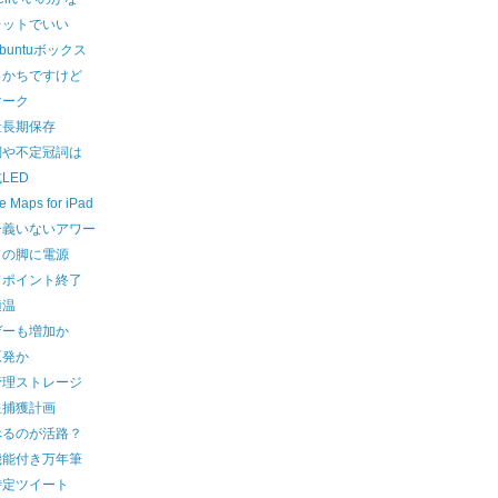
レットでいい
buntuボックス
っかちですけど
マーク
量長期保存
詞や不定冠詞は
LED
e Maps for iPad
一義いないアワー
ドの脚に電源
ドポイント終了
適温
ゲーも増加か
原発か
管理ストレージ
星捕獲計画
べるのが活路？
機能付き万年筆
特定ツイート