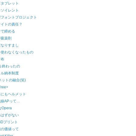
庫タブレット
食ソイレント
型フォントプロジェクト
サイトの責任？
ンで締める
呼吸薬剤
家なりすまし
を使わなくなったもの
財布
う終わったの
タル納本制度
ネットの融合(笑)
Free+
車にもヘルメット
線APって…
なOpera
いはずがない
3Dプリント
館の価値って