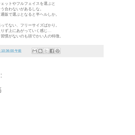
ジェットやフルフェイスを選ぶと
合う合わないがあるしな。
、通販で選ぶとなると半ヘルしか。
売ってない、フリーサイズばかり。
足りず上にあがっていく感じ…
う習慣がないのも頭でかい人の特徴。
3 10:36:00 午前
:
稿