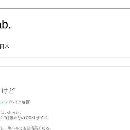
ab.
日常
すけど
択スレ
(バイク速報)
っぱいおった。
ズでは無理なのでXXLサイズ。
いし、半ヘルでも結構高くなる、