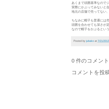
あくまで頭囲基準なので
実際にかぶってみないと
地元の店舗で売ってない
ちなみに帽子も普通には
頭囲を合わせても深さが
なので帽子をかぶるとい
Posted by
jubako
at
7/21/201
0 件のコメント
コメントを投