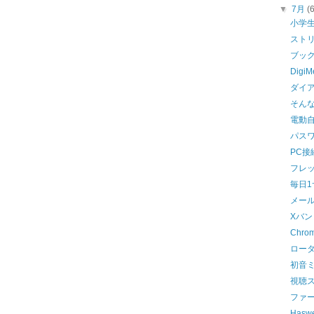
▼
7月
(
小学
スト
ブッ
Dig
ダイ
そん
電動
パス
PC接
フレ
毎日
メール
Xバン
Chro
ロータ
初音ミ
視聴
ファ
Has