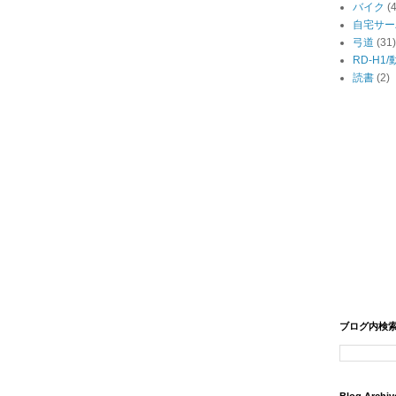
バイク
(
自宅サー
弓道
(31)
RD-H1
読書
(2)
ブログ内検