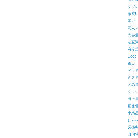
タブ
激安U
頭で
同人
大容
定冠
液冷式
Googl
森田
ベッ
ミス
犬の
クソ
海上
画像
小惑
しゃ
調整
自宅