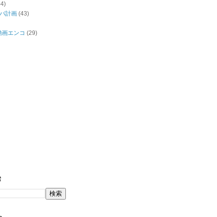
44)
バ計画
(43)
/動画エンコ
(29)
索