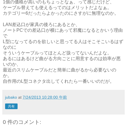
1個の価格が高いのもちょっとなぁ、って感じだけど、
ケーブル替えても使えるってのはメリットだよなぁ。
カテゴリー6だったらよかったのにさすがに無理なのか。
LAN差込口が家具の後ろにあるとか、
ノートPCでの差込口が横にあって邪魔になるとかいう理由
で
L型になってるのを欲しいと思ってる人はそこそこいるはず
なのに
そういうケーブルってほとんど扱ってないんだよな。
あるにはあるけど曲がる方向ごとに用意するのは効率が悪
いのか、
最近のスリムケーブルだと簡単に曲がるから必要ないの
か。
自作用のL型コネクタ出してくれたら一番いいのだが。
jubako
at
7/24/2013 10:28:00 午前
共有
0 件のコメント: