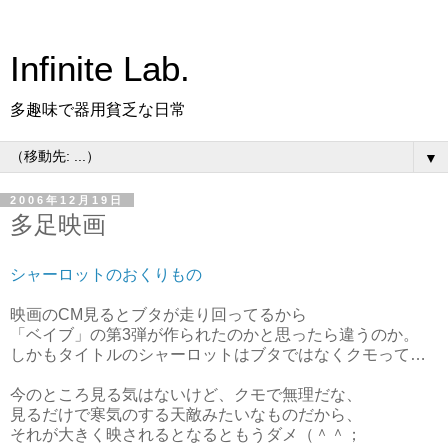
Infinite Lab.
多趣味で器用貧乏な日常
▼
2006年12月19日
多足映画
シャーロットのおくりもの
映画のCM見るとブタが走り回ってるから
「ベイブ」の第3弾が作られたのかと思ったら違うのか。
しかもタイトルのシャーロットはブタではなくクモって…
今のところ見る気はないけど、クモで無理だな、
見るだけで寒気のする天敵みたいなものだから、
それが大きく映されるとなるともうダメ（＾＾；