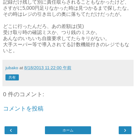
記録だけ残して別に責任取らされることもなかったけど、
さすがに5,000円足りなかった時は見つかるまで探したな。
その時はレジの引き出しの奥に落ちてただけだったが。
どこに行ったんだろ、あの差額は(笑)
受け取り時の確認ミスか、つり銭のミスか。
あんなのいちいち自腹要求してたらキリがない。
大手スーパー等で導入されてる計数機能付きのレジでもな
いと。
jubako
at
8/18/2013 11:22:00 午前
共有
0 件のコメント:
コメントを投稿
‹
›
ホーム