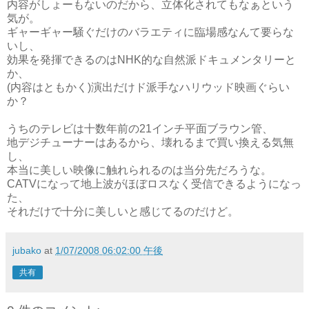
内容がしょーもないのだから、立体化されてもなぁという
気が。
ギャーギャー騒ぐだけのバラエティに臨場感なんて要らな
いし、
効果を発揮できるのはNHK的な自然派ドキュメンタリーと
か、
(内容はともかく)演出だけド派手なハリウッド映画ぐらい
か？
うちのテレビは十数年前の21インチ平面ブラウン管、
地デジチューナーはあるから、壊れるまで買い換える気無
し、
本当に美しい映像に触れられるのは当分先だろうな。
CATVになって地上波がほぼロスなく受信できるようになっ
た、
それだけで十分に美しいと感じてるのだけど。
jubako
at
1/07/2008 06:02:00 午後
共有