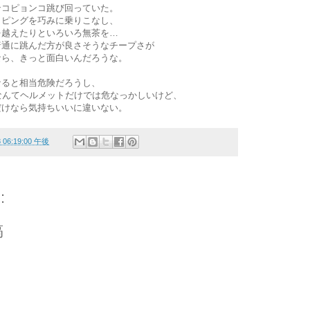
ンコピョンコ跳び回っていた。
ッピングを巧みに乗りこなし、
を越えたりといろいろ無茶を…
普通に跳んだ方が良さそうなチープさが
なら、きっと面白いんだろうな。
なると相当危険だろうし、
なんてヘルメットだけでは危なっかしいけど、
だけなら気持ちいいに違いない。
8 06:19:00 午後
:
稿