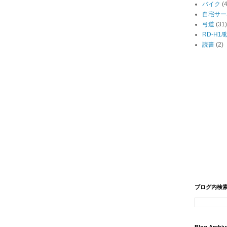
バイク
(
自宅サー
弓道
(31)
RD-H1
読書
(2)
ブログ内検