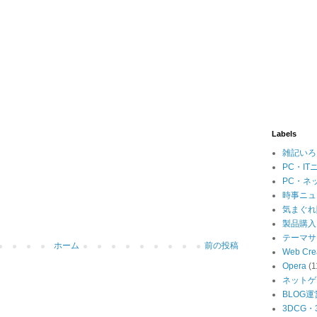
Labels
雑記いろ
PC・IT
PC・ネ
時事ニュ
気まぐれ
製品購入
テーマサ
ホーム
前の投稿
Web Cre
Opera
(1
ネットゲ
BLOG運
3DCG