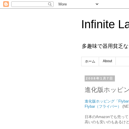
Infinite L
多趣味で器用貧乏な
About
ホーム
2008年1月7日
進化版ホッピ
進化版ホッピング「Flyba
Flybar（フライバー）
(NE
日本のAmazonでも売っ
高いのも安いのもあるけ