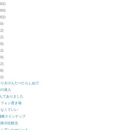
(62)
(60)
(62)
60)
62)
62)
60)
62)
60)
62)
58)
62)
いりきけんたべたらしぬで
がの達人
なんてありました
ドフォン置き場
くなくていい
機種ラインナップ
別表示比較法
ロシアンルーレット