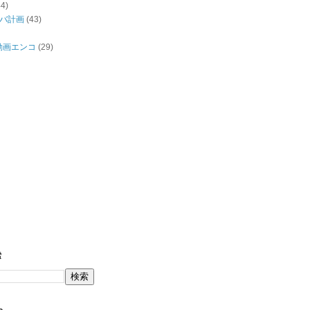
44)
バ計画
(43)
/動画エンコ
(29)
索