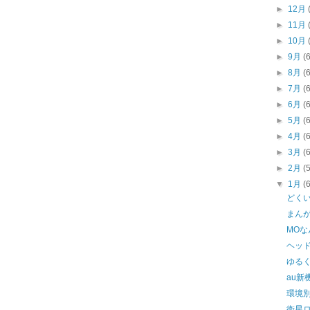
►
12月
►
11月
►
10月
►
9月
(
►
8月
(
►
7月
(
►
6月
(
►
5月
(
►
4月
(
►
3月
(
►
2月
(
▼
1月
(
どく
まん
MO
ヘッ
ゆる
au新
環境
衛星