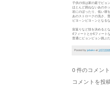
子供の頃は家の庭でピョ
ほとんど跳ねないあのホ
岩にのぼったり、低い塀
あのストロークの浅さ、
ビヨ～ンビヨ～ンとなる
宙返りなど技を決めると
4フィートとか6フィート
普通にピョンピョン跳ぶ
Posted by
jubako
at
1/07/200
0 件のコメント
コメントを投