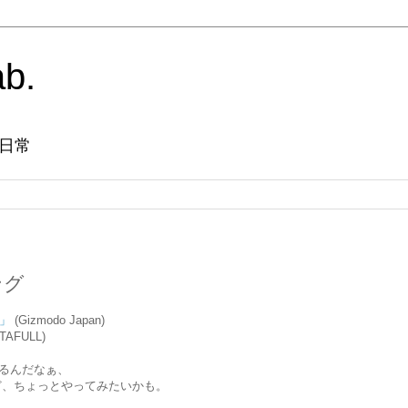
ab.
日常
ング
r」
(Gizmodo Japan)
TAFULL)
てるんだなぁ、
ど、ちょっとやってみたいかも。