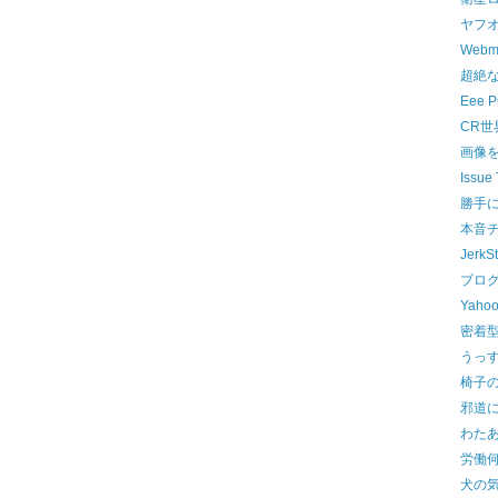
ヤフ
Web
超絶
Eee
CR世
画像
Issue 
勝手
本音
JerkS
ブロ
Yahoo
密着
うっ
椅子
邪道
わた
労働
犬の