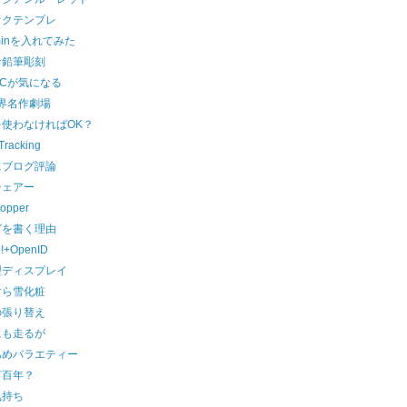
オクテンプレ
minを入れてみた
な鉛筆彫刻
 PCが気になる
界名作劇場
を使わなければOK？
Tracking
にブログ評論
チェアー
topper
グを書く理由
!+OpenID
型ディスプレイ
すら雪化粧
の張り替え
にも走るが
あめバラエティー
何百年？
気持ち