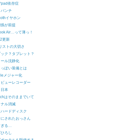
k*pad依存症
メパンチ
toothイヤホン
関係が前提
ook Air…って薄っ！
32更新
oリストの大切さ
ブック？タブレット？
メール沈静化
クっぽい装備とは
Fileメジャー化
タビューレコーダー
ト日本
itechはそのままでいて
ョナル消滅
はハードディスク
者にされたおっさん
すぎる…
ゴひろし