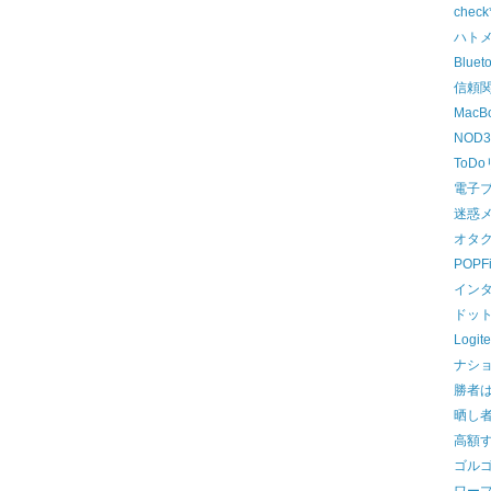
chec
ハト
Blue
信頼
MacB
NOD
ToD
電子
迷惑
オタ
POP
イン
ドッ
Log
ナシ
勝者
晒し
高額
ゴル