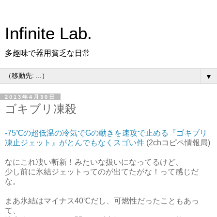
Infinite Lab.
多趣味で器用貧乏な日常
▼
2013年4月30日
ゴキブリ凍殺
-75℃の超低温の冷気でGの動きを速攻で止める『ゴキブリ
凍止ジェット』がとんでもなくスゴい件
(2chコピペ情報局)
なにこれ凄い斬新！みたいな扱いになってるけど、
少し前に氷結ジェットってのが出てたがな！って感じだ
な。
まあ氷結はマイナス40℃だし、可燃性だったこともあっ
て、