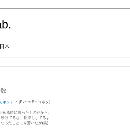
ab.
日常
年数
てホント？
(Excite Bit コネタ)
始める時に買ったものだから、
り続けてるな、長持ちしてるよ…
なったことに今驚いたが(笑)