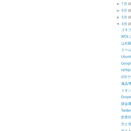
►
7月
(
►
6月
(
►
5月
(
▼
4月
(
ゴキ
WOL
はめ
クー
Ubu
Goo
HPAE
iOS
液晶
イオ
Dro
課金
Twit
世界
犬と
サイ