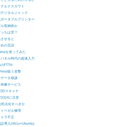
ドナルドスカウト
機デジタルジャック
式ポータブルプリンター
ブル収納術か
ぼっちは苦？
化させると
すめの言語
minaを使ってみた
チパネル時代の超速入力
sのFTTH
Press狙う攻撃
時データ移譲
ー画像サービス
3Dスキャナ
23324に注意
は民法化すべきか
ントベゼル修理
キャラ不正
導入(X61s+Ubuntu)