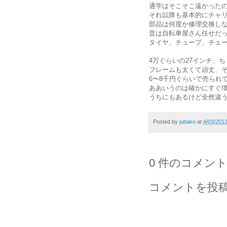
通学はそこそこ遠かった
それ以降も基本的にチャリ
部品は何度か修理交換し
昔は自転車屋さん任せだ
タイヤ、チューブ、チェ
4万ぐらいの27インチ、
フレームも太くて頑丈、
6〜8千円ぐらいで売られ
ああいうのは確かにすぐ
うちにもあるけど全然違
Posted by
jubako
at
4/03/201
0 件のコメント
コメントを投