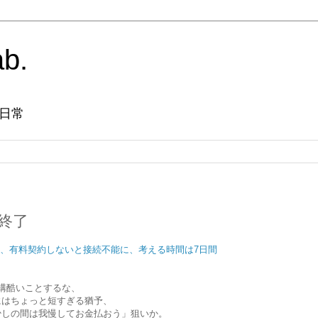
ab.
日常
版終了
終了、有料契約しないと接続不能に、考える時間は7日間
構酷いことするな、
にはちょっと短すぎる猶予、
少しの間は我慢してお金払おう」狙いか。