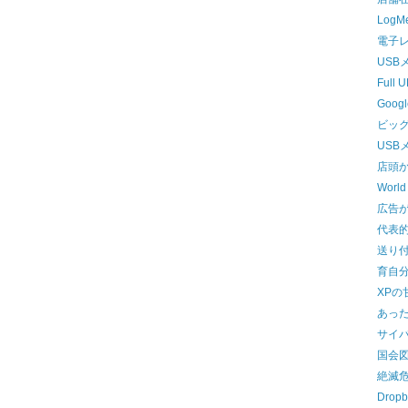
Log
電子
USB
Full
Goog
ビッ
USB
店頭
World
広告
代表
送り付
育自
XPの
あっ
サイ
国会
絶滅
Drop