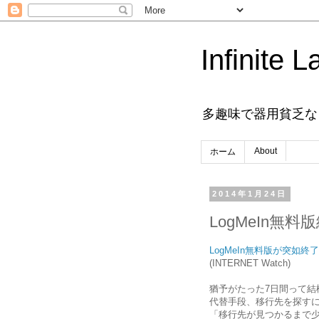
Infinite L
多趣味で器用貧乏な
About
ホーム
2014年1月24日
LogMeIn無料
LogMeIn無料版が突如
(INTERNET Watch)
猶予がたった7日間って結
代替手段、移行先を探す
「移行先が見つかるまで