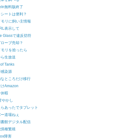
MeIn無料版終了
レシートは便利？
メモリに飼い主情報
 URL表示して
le Glassで違反切符
グローブ売却？
メモリを拾ったら
から生放送
 of Tanks
が感染源
的なところだけ移行
けAmazon
分休暇
甘やかし
たらあったでタブレット
バー道場ねぇ
図書館デジタル配信
危惧種繁殖
box障害