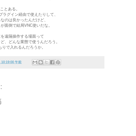
たことある。
等のプラグイン経由で使えたりして、
単なのは良かったんだけど、
が面倒で結局VNC使いだな。
末を遠隔操作する場面って
けど、どんな業態で使うんだろう。
もりで入れるんだろうか。
4 10:19:00 午前
:
稿