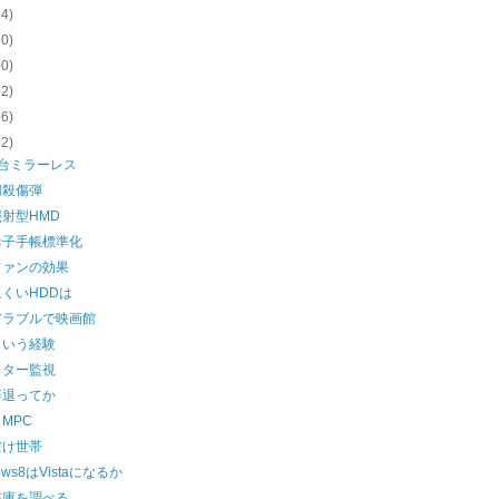
54)
60)
60)
62)
56)
62)
円台ミラーレス
用殺傷弾
射型HMD
母子手帳標準化
ファンの効果
くいHDDは
アラブルで映画館
という経験
ッター監視
辞退ってか
MPC
だけ世帯
ows8はVistaになるか
在庫を調べる