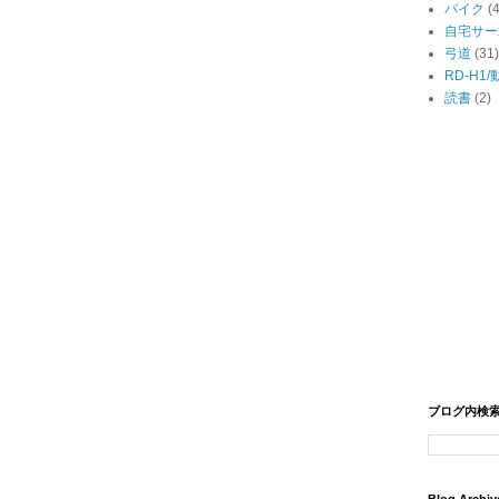
バイク
(
自宅サー
弓道
(31)
RD-H1
読書
(2)
ブログ内検