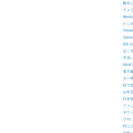
勝手
アメ
Win
ビジ
Thi
Yah
IDE
泣く
手洗
Win
電子
キー局
顔で
お年
日本
ファ
ダウ
ウザ
PCに