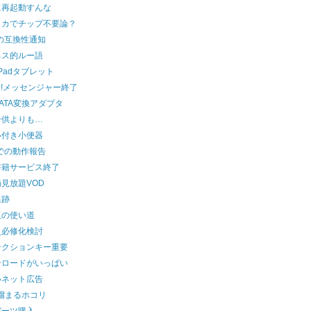
に再起動すんな
リカでチップ不要論？
8の互換性通知
ネス的ルー語
nkPadタブレット
oo!メッセンジャー終了
-SATA変換アダプタ
子供よりも…
い付き小便器
8での動作報告
書籍サービス終了
見放題VOD
追跡
玉の使い道
史必修化検討
ンクションキー重要
ンロードがいっぱい
いネット広告
溜まるホコリ