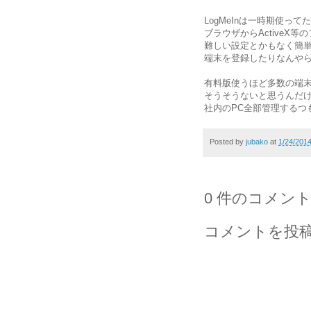
LogMeInは一時期使って
ブラウザからActiveX
難しい設定とかもなく簡
端末を登録したりなんやら
有料版使うほど多数の端
そうそうないと思うんだ
社内のPC全部管理するつ
Posted by
jubako
at
1/24/201
0 件のコメント
コメントを投