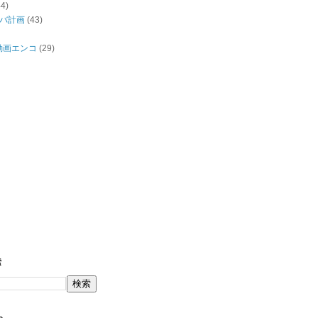
44)
バ計画
(43)
/動画エンコ
(29)
索