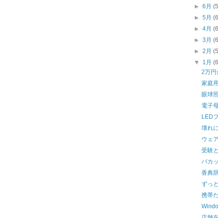
►
6月
(
►
5月
(
►
4月
(
►
3月
(
►
2月
(
▼
1月
(
2万
家庭
眼球照
電子
LED
壊れに
ウェ
受験
バカ
香典
ずっと
携帯
Wind
店舗