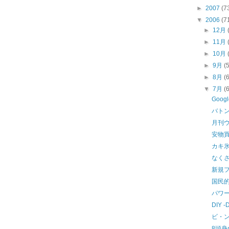
►
2007
(7
▼
2006
(7
►
12月
►
11月
►
10月
►
9月
(
►
8月
(
▼
7月
(
Goog
バト
月刊
安物
カキ
なく
新規
国民
パワー
DIY -
ビ・
8頭身