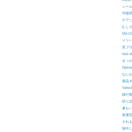
シー
可聴
チア
むし
GH-U
メリ
良ブ
mixi s
せっ
Opera
なに
液晶
Yahoo
移行
切り
傘も
装着
それ
熱中