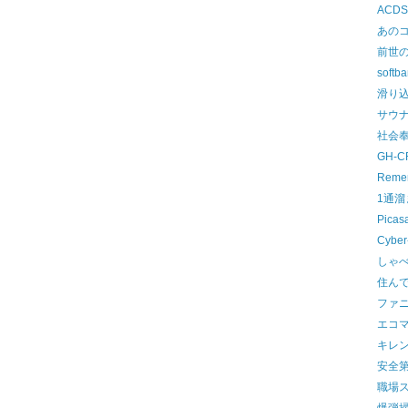
ACDS
あの
前世
softba
滑り
サウ
社会
GH-C
Remem
1通
Picas
Cyber
しゃ
住ん
ファ
エコマ
キレ
安全
職場