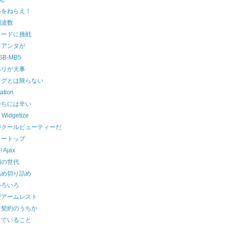
ルをねらえ！
周波数
シードに挑戦
ろアンタが
SB-MB5
ハリが大事
ログとは限らない
tation
かちには辛い
 Widgetize
がクールビューティーだ
キートップ
! Ajax
期の世代
詰め切り詰め
いろいろ
型アームレスト
も契約のうちか
していること