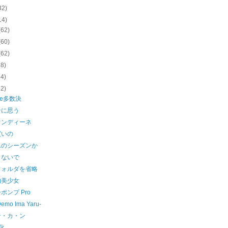
32)
14)
(62)
(60)
(62)
58)
64)
62)
le多数決
ンに思う
ウンディーネ
買いの
氷のシーズンか
さないで
フォルダを省略
的美少女
ポンプ Pro
Demo Ima Yaru-
ン・カ・ン
化