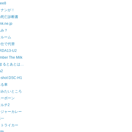
ee8
コナンが！
の死亡診断書
nk.ne.jp
込み？
ナルーム
奉仕で代替
RDA13-U2
ber The Milk
溜まるとあとは…
a2
-shot DSC-H1
べる車
でみたいところ
ニーボーン
ルチ2
ンジャーカレー
第一
ストライカー