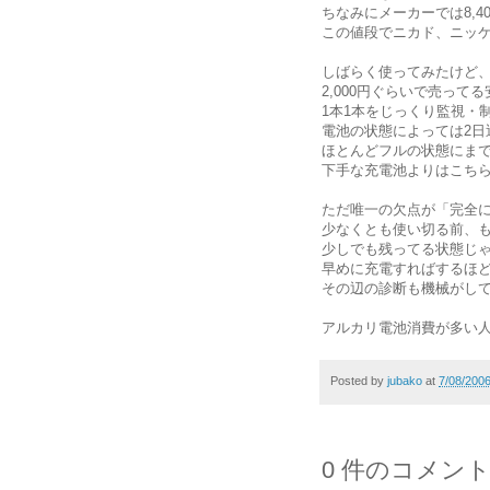
ちなみにメーカーでは8,4
この値段でニカド、ニッ
しばらく使ってみたけど
2,000円ぐらいで売って
1本1本をじっくり監視・
電池の状態によっては2日
ほとんどフルの状態にま
下手な充電池よりはこち
ただ唯一の欠点が「完全
少なくとも使い切る前、
少しでも残ってる状態じ
早めに充電すればするほ
その辺の診断も機械がし
アルカリ電池消費が多い
Posted by
jubako
at
7/08/200
0 件のコメント