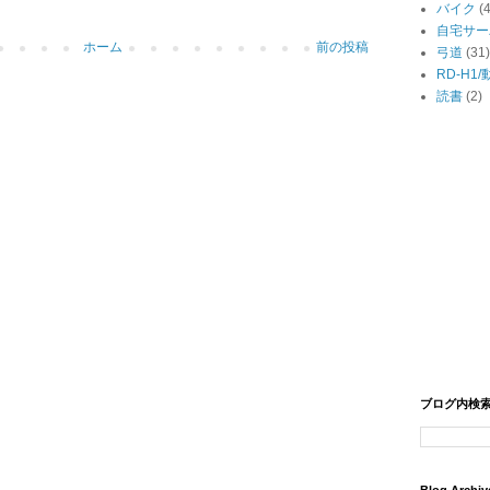
バイク
(
自宅サー
ホーム
前の投稿
弓道
(31)
RD-H1
読書
(2)
ブログ内検