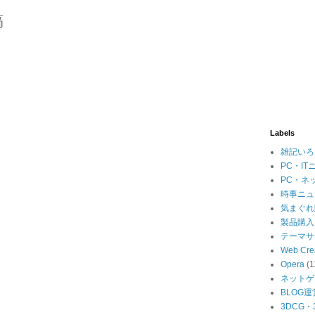
稿
Labels
雑記いろ
PC・IT
PC・ネ
時事ニュ
気まぐれ
製品購入
テーマサ
Web Cre
Opera
(1
ネットゲ
BLOG運
3DCG