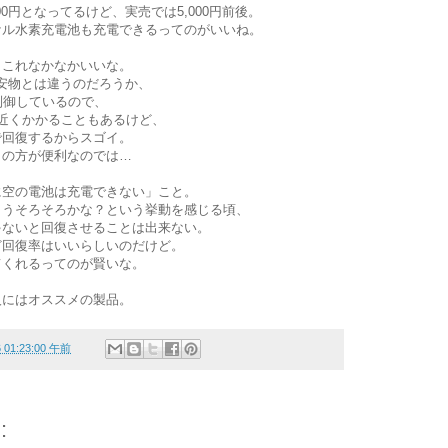
00円となってるけど、実売では5,000円前後。
ケル水素充電池も充電できるってのがいいね。
、これなかなかいいな。
る安物とは違うのだろうか、
制御しているので、
近くかかることもあるけど、
で回復するからスゴイ。
らの方が便利なのでは…
に空の電池は充電できない」こと。
もうそろそろかな？という挙動を感じる頃、
ゃないと回復させることは出来ない。
ど回復率はいいらしいのだけど。
てくれるってのが賢いな。
人にはオススメの製品。
6 01:23:00 午前
: