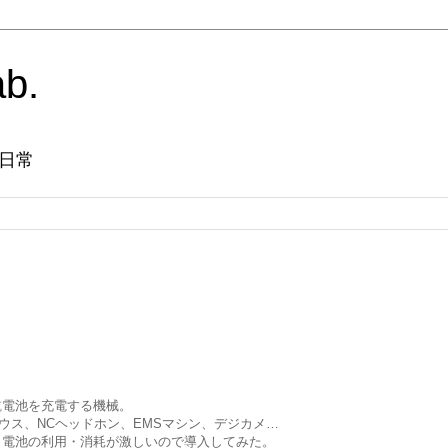
ab.
日常
乾電池を充電する機械。
ウス、NCヘッドホン、EMSマシン、デジカメ…
リ電池の利用・消耗が激しいので導入してみた。