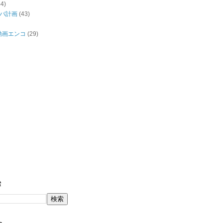
44)
バ計画
(43)
/動画エンコ
(29)
索