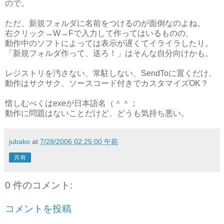
ので。
ただ、新規フォルダに名前をつけるのが面倒なのよね。
右クリック→W→Fで入力して作ってはいるものの、
動作中のソフトによっては表示が遅くてイライラしたり。
「新規フォルダ作って、送ろ！」はそんな自分向けかも。
レジストリを汚さない、常駐しない、SendToに置くだけ、
動作はサクサク、ソースコード付きでカスタマイズOK？
惜しむべくはexeが日本語名（＾＾；
動作に問題はないことだけど、どうも気持ち悪い。
jubako
at
7/28/2006 02:25:00 午前
共有
0 件のコメント:
コメントを投稿