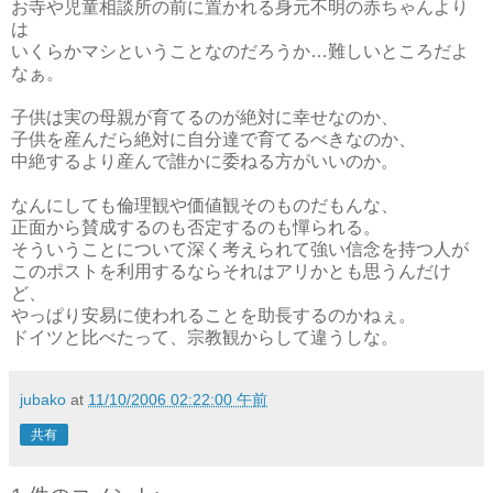
お寺や児童相談所の前に置かれる身元不明の赤ちゃんより
は
いくらかマシということなのだろうか…難しいところだよ
なぁ。
子供は実の母親が育てるのが絶対に幸せなのか、
子供を産んだら絶対に自分達で育てるべきなのか、
中絶するより産んで誰かに委ねる方がいいのか。
なんにしても倫理観や価値観そのものだもんな、
正面から賛成するのも否定するのも憚られる。
そういうことについて深く考えられて強い信念を持つ人が
このポストを利用するならそれはアリかとも思うんだけ
ど、
やっぱり安易に使われることを助長するのかねぇ。
ドイツと比べたって、宗教観からして違うしな。
jubako
at
11/10/2006 02:22:00 午前
共有