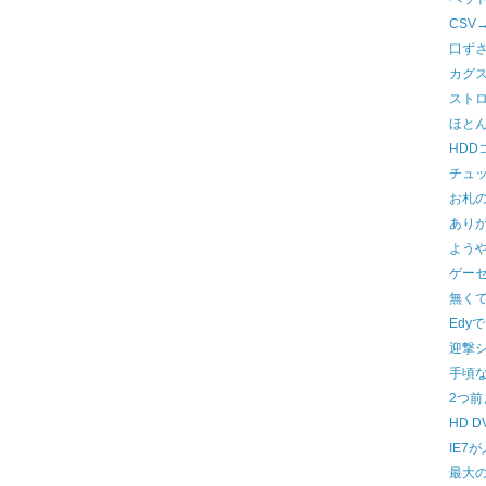
CSV
口ず
カグ
スト
ほと
HDD
チュ
お札
あり
よう
ゲー
無く
Edy
迎撃
手頃
2つ前
HD 
IE7
最大