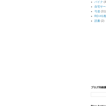
バイク
(
自宅サー
弓道
(31)
RD-H1
読書
(2)
ブログ内検