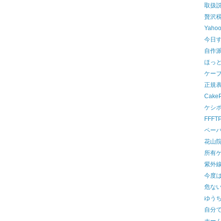
取扱
贅沢
Yah
今日
自作
ほっ
ケー
正規
Cake
ケシ
FFF
ペー
花山
所有
紫外
今度
危な
ゆう
自分