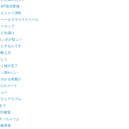
→MT形式変換
さんじゃう演歌
スベールでマウススベール
ローカップ
んど丸儲け
コンポが欲しい
ッとするんです
の数え方
がとう
やく移行完了
セン懐かしい
て分かる有難さ
でコカコーラ
ショー
なウェアラブル
まで
DVD撤退
が入っちゃうよ
の被害者