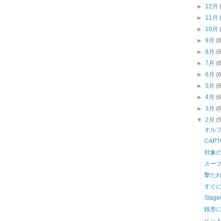
►
12月
►
11月
►
10月
►
9月
(
►
8月
(
►
7月
(
►
6月
(
►
5月
(
►
4月
(
►
3月
(
▼
2月
(
オル
CAP
対象
スー
撃た
すぐ
Sta
銭形
ペッ