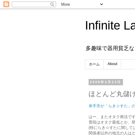
Infinite L
多趣味で器用貧乏な
About
ホーム
2008年2月23日
ほとんど丸儲
幸手市が「らき☆すた」
はー、またオタク商法で
普段はオタク最低とか、
(特にらき☆すたに関して
関係者以外の地元の人は