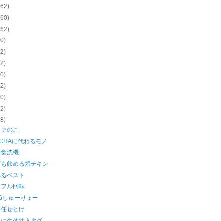
(62)
(60)
(62)
60)
62)
62)
60)
62)
60)
62)
58)
ファのこ
TCHAに代わるモノ
の食洗機
プも飲める焼チキン
れるベスト
にフル回転
ge6しゅーりょー
に任せとけ
トに生体注入タグ