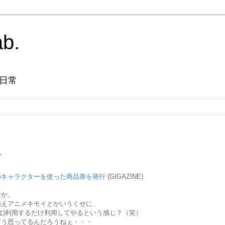
ab.
日常
け
のキャラクターを使った商品券を発行
(GIGAZINE)
すか。
萌えアニメキモイとかいうくせに、
は)利用するだけ利用してやるという感じ？（笑）
どう思ってるんだろうねぇ・・・