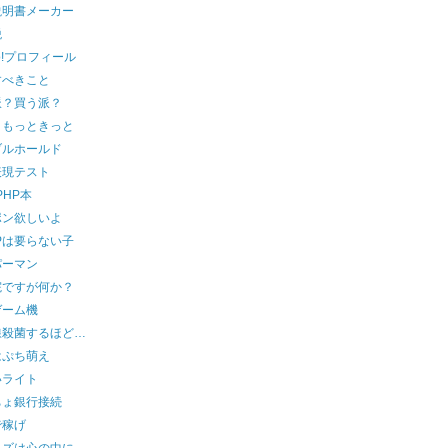
説明書メーカー
税
oo!プロフィール
すべきこと
派？買う派？
ともっときっと
ブルホールド
表現テスト
PHP本
ポン欲しいよ
TPは要らない子
パーマン
院ですが何か？
ゲーム機
線殺菌するほど…
はぷち萌え
いライト
ちょ銀行接続
で稼げ