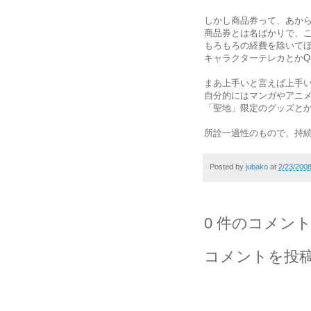
しかし商品券って、あか
商品券とは名ばかりで、
もろもろの経費を除いて
キャラクターテレカとかQ
まあ上手いと言えば上手
自分的にはマンガやアニ
「聖地」限定のグッズと
所詮一過性のもので、持
Posted by
jubako
at
2/23/200
0 件のコメント
コメントを投