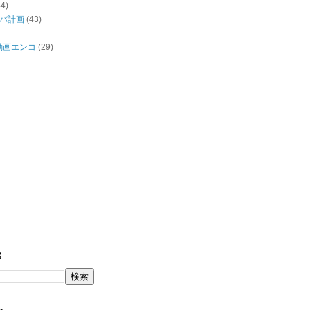
44)
バ計画
(43)
/動画エンコ
(29)
索