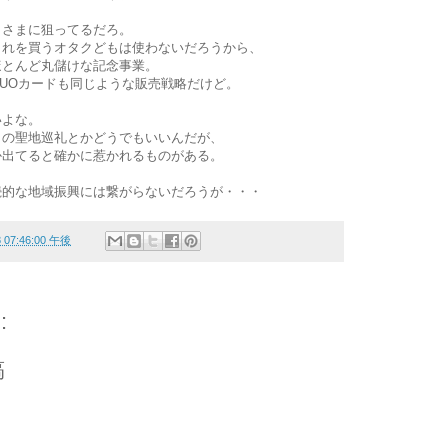
らさまに狙ってるだろ。
これを買うオタクどもは使わないだろうから、
ほとんど丸儲けな記念事業。
UOカードも同じような販売戦略だけど。
いよな。
メの聖地巡礼とかどうでもいいんだが、
か出てると確かに惹かれるものがある。
続的な地域振興には繋がらないだろうが・・・
8 07:46:00 午後
:
稿