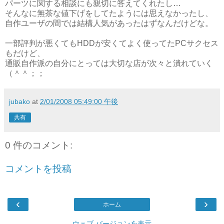
パーツに関する相談にも親切に答えてくれたし…
そんなに無茶な値下げをしてたようには思えなかったし、
自作ユーザの間では結構人気があったはずなんだけどな。
一部評判が悪くてもHDDが安くてよく使ってたPCサクセス
もだけど、
通販自作派の自分にとっては大切な店が次々と潰れていく
（＾＾；；
jubako
at
2/01/2008 05:49:00 午後
共有
0 件のコメント:
コメントを投稿
‹
›
ホーム
ウェブ バージョンを表示