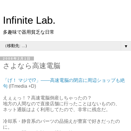
Infinite Lab.
多趣味で器用貧乏な日常
▼
2008年2月1日
さよなら高速電脳
「げ！ マジで!?」――高速電脳の閉店に周辺ショップも絶
句
(ITmedia +D)
えぇぇっ！？高速電脳倒産しちゃったの？
地方の人間なので直接店舗に行ったことはないものの、
ネット通販はよく利用してたので、非常に残念だ。
冷却系・静音系のパーツの品揃えが豊富で好きだったの
に。