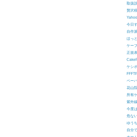
取扱
贅沢
Yah
今日
自作
ほっ
ケー
正規
Cake
ケシ
FFF
ペー
花山
所有
紫外
今度
危な
ゆう
自分