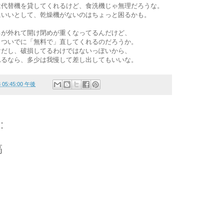
は代替機を貸してくれるけど、食洗機じゃ無理だろうな。
にいいとして、乾燥機がないのはちょっと困るかも。
ネが外れて開け閉めが重くなってるんだけど、
、ついでに「無料で」直してくれるのだろうか。
けだし、破損してるわけではないっぽいから、
れるなら、多少は我慢して差し出してもいいな。
8 05:45:00 午後
:
稿