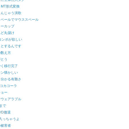
→MT形式変換
さんじゃう演歌
スベールでマウススベール
ローカップ
んど丸儲け
コンポが欲しい
ッとするんです
の数え方
がとう
やく移行完了
セン懐かしい
て分かる有難さ
でコカコーラ
ショー
なウェアラブル
まで
DVD撤退
が入っちゃうよ
の被害者