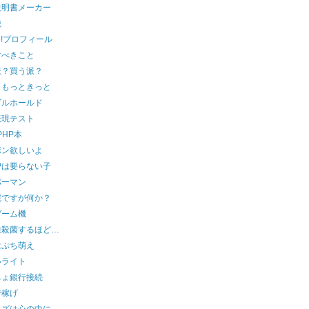
説明書メーカー
税
oo!プロフィール
すべきこと
派？買う派？
ともっときっと
ブルホールド
表現テスト
PHP本
ポン欲しいよ
TPは要らない子
パーマン
院ですが何か？
ゲーム機
線殺菌するほど…
はぷち萌え
いライト
ちょ銀行接続
で稼げ