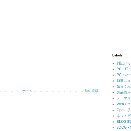
Labels
雑記いろ
PC・IT
PC・ネ
時事ニュ
気まぐれ
ホーム
前の投稿
製品購入
テーマサ
Web Cre
Opera
(1
ネットゲ
BLOG運
3DCG