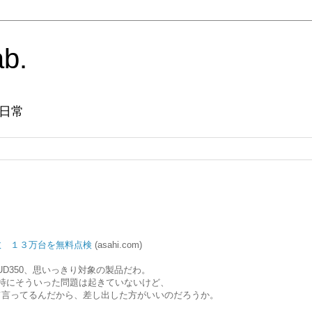
ab.
日常
故 １３万台を無料点検
(asahi.com)
UD350、思いっきり対象の製品だわ。
特にそういった問題は起きていないけど、
て言ってるんだから、差し出した方がいいのだろうか。