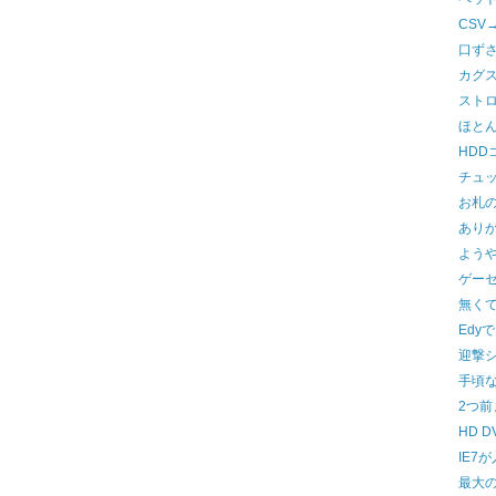
CSV
口ず
カグ
スト
ほと
HDD
チュ
お札
あり
よう
ゲー
無く
Edy
迎撃
手頃
2つ前
HD 
IE7
最大