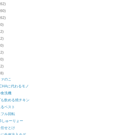
(62)
(60)
(62)
60)
62)
62)
60)
62)
60)
62)
58)
ファのこ
TCHAに代わるモノ
の食洗機
プも飲める焼チキン
れるベスト
にフル回転
ge6しゅーりょー
に任せとけ
トに生体注入タグ