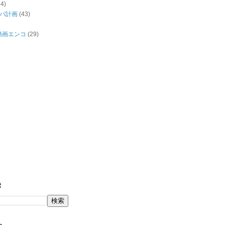
44)
バ計画
(43)
/動画エンコ
(29)
索