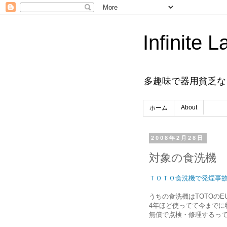
Infinite L
多趣味で器用貧乏な
About
ホーム
2008年2月28日
対象の食洗機
ＴＯＴＯ食洗機で発煙事
うちの食洗機はTOTOのE
4年ほど使ってて今までに
無償で点検・修理するっ