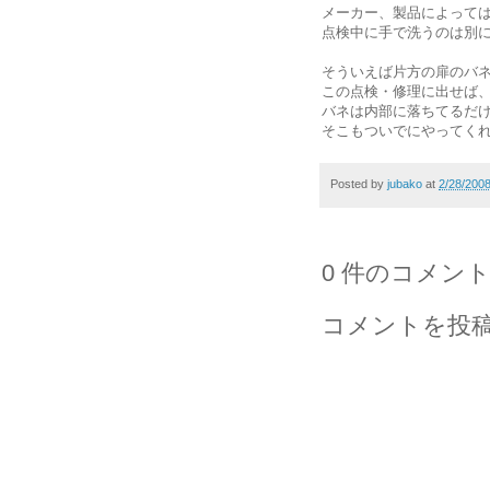
メーカー、製品によって
点検中に手で洗うのは別
そういえば片方の扉のバ
この点検・修理に出せば
バネは内部に落ちてるだ
そこもついでにやってく
Posted by
jubako
at
2/28/200
0 件のコメント
コメントを投