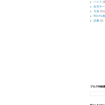
バイク
(
自宅サー
弓道
(31)
RD-H1
読書
(2)
ブログ内検