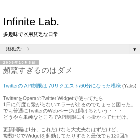
Infinite Lab.
多趣味で器用貧乏な日常
▼
2009年10月5日
頻繁すぎるのはダメ
Twitterの API制限は 70リクエスト/60分になった模様
(Yaks)
TwitterをOperaのTwitter Widgetで使ってたら
1日に何度も繋がらないエラーが出るのでちょっと困った。
でも普通にTwitterのWebページは開けるという・・・
どうやら単純なところでAPI制限に引っ掛かってただけ。
更新間隔は1分、これだけなら大丈夫なはずだけど、
複数PCでWidgetを起動してたりすると最低でも120回/h