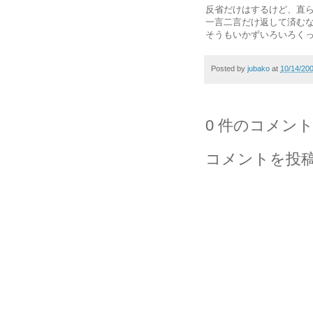
反省だけはするけど、直
一言二言だけ返して済む
そうもいかずいろいろく
Posted by
jubako
at
10/14/20
0 件のコメント
コメントを投