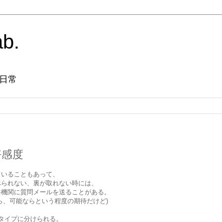
ab.
日常
好感度
ていることもあって、
べられない、裏が取れない時には、
共機関に質問メールを送ることがある。
ら、可能ならという程度の期待だけど)
タイプに分けられる。