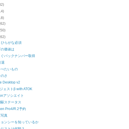
32)
14)
18)
(62)
(50)
(62)
.2 ひらがな必須
グの価値は
まぐバックナンバー取得
引退
食べたいもの
なのさ
e Desktop v2
ジェストβ with ATOK
zonアソシエイト
四駆ステータス
ken Pro4/R.2予約
証写真
キョンシーを知っているか
ルリストは何順？