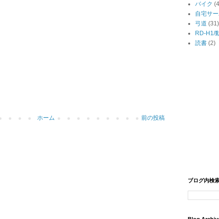
バイク
(
自宅サー
弓道
(31)
RD-H1
読書
(2)
ホーム
前の投稿
ブログ内検