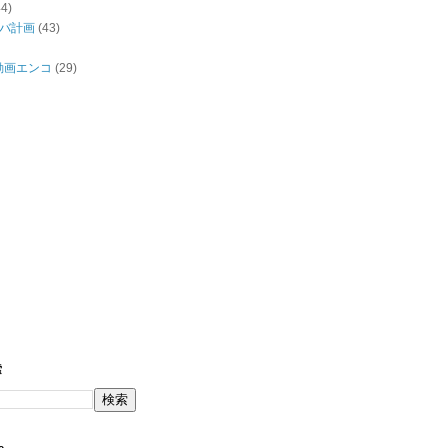
44)
バ計画
(43)
/動画エンコ
(29)
索