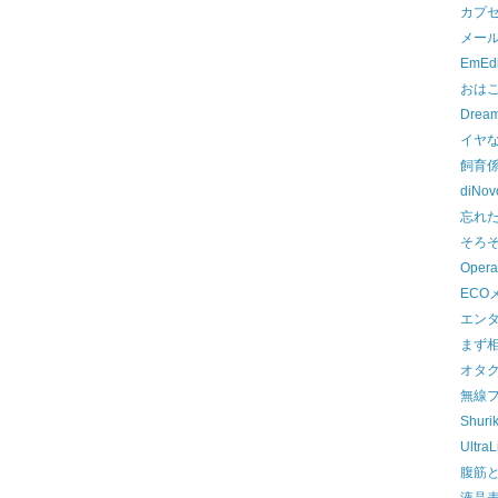
カプ
メー
EmEdi
おは
Dream
イヤ
飼育
diNov
忘れ
そろ
Opera
ECO
エン
まず
オタ
無線
Shuri
UltraL
腹筋