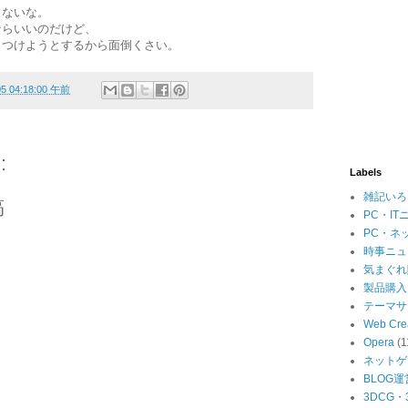
らないな。
ならいいのだけど、
っつけようとするから面倒くさい。
05 04:18:00 午前
:
Labels
雑記いろ
稿
PC・IT
PC・ネ
時事ニュ
気まぐれ
製品購入
テーマサ
Web Cre
Opera
(1
ネットゲ
BLOG運
3DCG