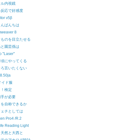
セル内視鏡
ル反応で好感度
tor v5β
こんばんちは
weaver 8
なものを目立たせる
係と園芸係は
o "Laser"
た頃にやってくる
そろ言いたくない
8.50ja
メイド服
タ！検定
相手が必要
クを自称できるか
フェチとしては
ken Pro4 /R.2
ife Reading Light
と天然と大西と