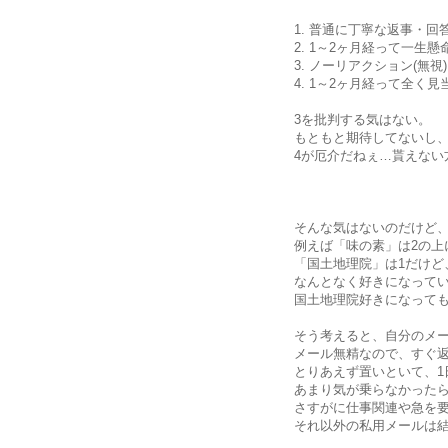
1. 普通に丁寧な返事・回
2. 1～2ヶ月経って一生
3. ノーリアクション(無視)
4. 1～2ヶ月経って全く
3を批判する気はない。
もともと期待してないし
4が厄介だねぇ…貰えない
そんな気はないのだけど
例えば「味の素」は2の上
「国土地理院」は1だけど
なんとなく好きになって
国土地理院好きになって
そう考えると、自分のメ
メール無精なので、すぐ
とりあえず置いといて、1
あまり気が乗らなかったら
さすがに仕事関連や急を
それ以外の私用メールは