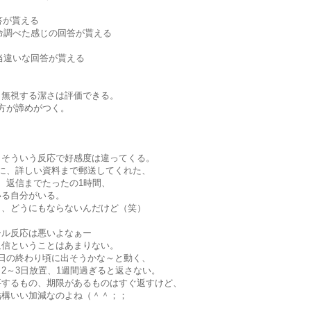
答が貰える
懸命調べた感じの回答が貰える
見当違いな回答が貰える
、無視する潔さは評価できる。
方が諦めがつく。
、そういう反応で好感度は違ってくる。
に、詳しい資料まで郵送してくれた、
、返信までたったの1時間、
いる自分がいる。
も、どうにもならないんだけど（笑）
ール反応は悪いよなぁー
返信ということはあまりない。
日の終わり頃に出そうかな～と動く、
2～3日放置、1週間過ぎると返さない。
要するもの、期限があるものはすぐ返すけど、
結構いい加減なのよね（＾＾；；