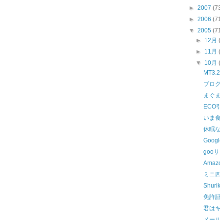
►
2007
(7
►
2006
(7
▼
2005
(7
►
12月
►
11月
▼
10月
MT3
ブロ
まぐ
ECO
いま
休眠
Googl
gooサ
Ama
ミニ
Shuri
免許
君は
メー