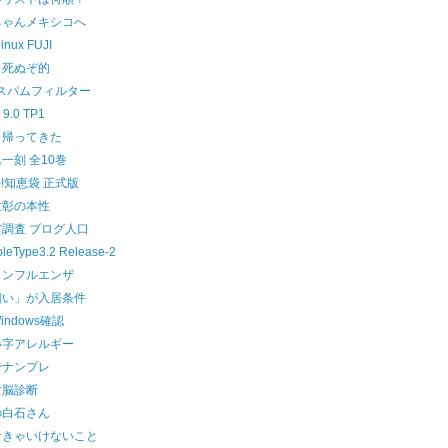
ちゃんメキシコへ
linux FUJI
と死ぬぞ的
のスパムフィルター
 9.0 TP1
ら帰ってきた
一刻 全10巻
oo!知恵袋 正式版
世彰の本性
調査 ブログ人口
leType3.2 Release-2
インフルエンザ
飼い」が入居条件
indows確認
い字アレルギー
でナンプレ
女脳診断
の白石さん
なきゃいけないこと