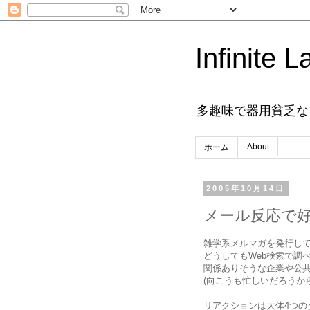
Infinite L
多趣味で器用貧乏な
About
ホーム
2005年10月14日
メール反応で
雑学系メルマガを発行し
どうしてもWeb検索で調
関係ありそうな企業や公
(向こうも忙しいだろうか
リアクションは大体4つの