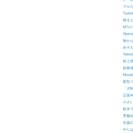
マル
Turbo
寝る
MT
Opera
旅か
めぞん
Yah
村上
総務省
Movab
新型
「犬
正規W
小さ
欧米
男脳
生協
やら