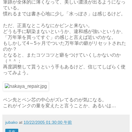
筆跡が全体的に薄くなって、美しい濃淡が出るようになっ
ている。
慣れるまでは書き心地に少し「水っぽさ」は感じるけど。
ただ、正直なところなにかピンと来ない。
どうも手に馴染まないというか、違和感が強いというか、
「万年筆を買ってすぐ」の感じと言えば近いのかな。
もしかして4～5ヶ月でついた万年筆の癖がリセットされた
のか？
となると、またコツコツと癖をつけていくしかないのか
（＾＾；
再度調整して貰うという手もあるけど、信じてしばらく使
ってみよう。
ペン先とペン芯の中心がズレてるのが気になる。
これがインクの量を変えたと言うことか、あるいは…
jubako
at
10/22/2005 01:30:00 午前
共有