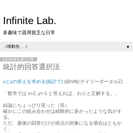
Infinite Lab.
多趣味で器用貧乏な日常
▼
2008年5月17日
統計的回答選択法
xとyの答えを求める(統計で)
(@nifty:デイリーポータルZ)
「数学では x=2, y=-1 と答えれば、わりと正解する。」
結論にちょっぴり笑った（笑）
確かにこの組み合わせは経験的に多かったような気がす
る。
ただ、最後の回答だけが採点の対象になる場合はともか
く、