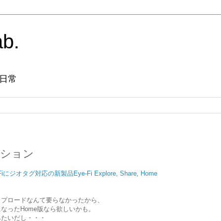
ab.
日常
エーション
ジオタグ対応の新製品Eye-Fi Explore, Share, Home
ップロードなんて要らなかったから、
なったHome版なら欲しいかも。
みたいだし・・・