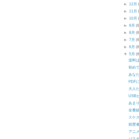
►
12月
►
11月
►
10月
►
9月
(
►
8月
(
►
7月
(
►
6月
(
▼
5月
(
送料
初め
あな
PDF
大人
USB
あま
全番
スケ
前歴者
アニメ
バス