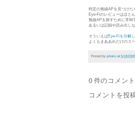
特定の無線APを見つけた
Eye-Fiのレビューはほ
無線APを探すために常時
あるいは記録や読み出し
そういえば
Eye-Fiを分
よくもまああれだけのス
Posted by
jubako
at
5/18/200
0 件のコメント
コメントを投