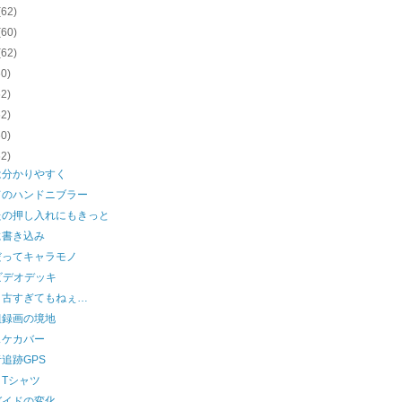
(62)
(60)
(62)
60)
62)
62)
60)
62)
は分かりやすく
てのハンドニブラー
たの押し入れにもきっと
に書き込み
だってキャラモノ
ビデオデッキ
り古すぎてもねぇ…
組録画の境地
スケカバー
追跡GPS
Tシャツ
ガイドの変化