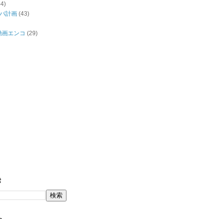
44)
バ計画
(43)
/動画エンコ
(29)
索