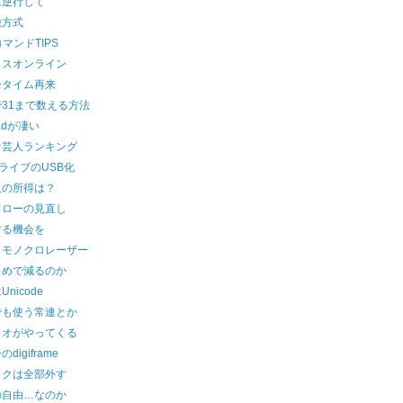
に逆行して
税方式
コマンドTIPS
リスオンライン
ータイム再来
31まで数える方法
cadが凄い
な芸人ランキング
ドライブのUSB化
人の所得は？
フローの見直し
する機会を
よモノクロレーザー
しめで減るのか
nicode
でも使う常連とか
リオがやってくる
digiframe
ックは全部外す
の自由…なのか