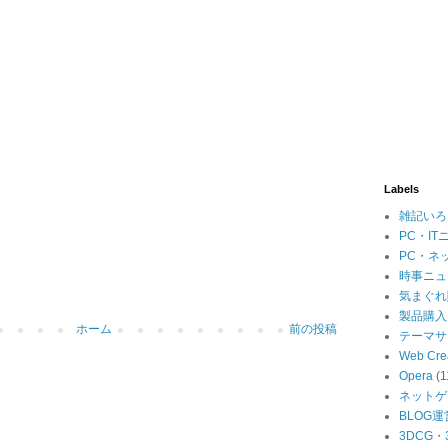
Labels
雑記いろ
PC・IT
PC・ネ
時事ニュ
気まぐれ
製品購入
ホーム
前の投稿
テーマサ
Web Cre
Opera
(1
ネットゲ
BLOG運
3DCG