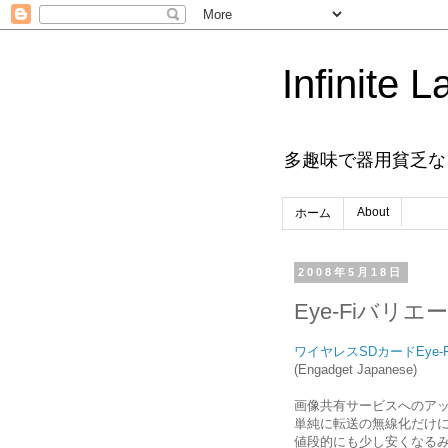
Infinite L
多趣味で器用貧乏な
About
ホーム
2008年5月18日
Eye-Fiバリ
ワイヤレスSDカードEye-Fiに
(Engadget Japanese)
画像共有サービスへのア
単純に転送の無線化だけに
値段的にも少し安くなる