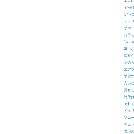
エコ
全額
Unix
テト
サマ
片手で
Jw_
嫌い
IDE
あの
エア
学習
安い
見せ
時代はU
それ
メイ
ソニーの
チェ
表現