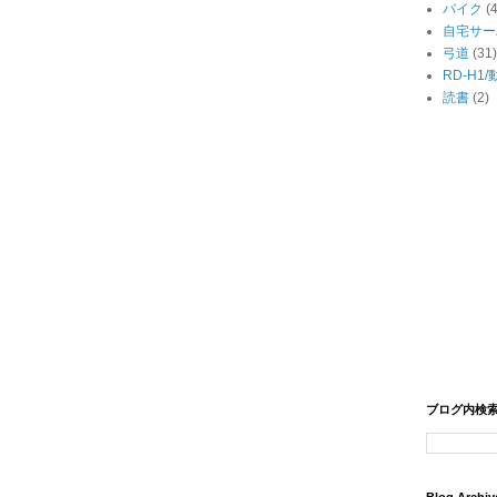
バイク
(
自宅サー
弓道
(31)
RD-H1
読書
(2)
ブログ内検