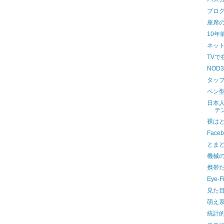
プロ
座席
10年
ネッ
TVで
NOD3
タッ
ペン
日本
テ
裸は
Fac
とま
機械
携帯
Eye
見た
萌え
統計