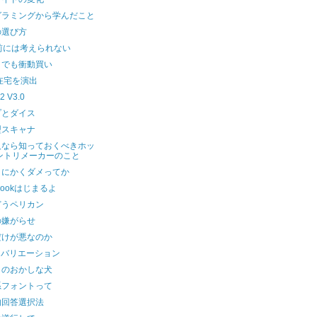
グラミングから学んだこと
の選び方
前には考えられない
トでも衝動買い
在宅を演出
2 V3.0
プとダイス
型スキャナ
人なら知っておくべきホッ
ントリメーカーのこと
とにかくダメってか
ebookはじまるよ
どうペリカン
の嫌がらせ
だけが悪なのか
-Fiバリエーション
目のおかしな犬
系フォントって
的回答選択法