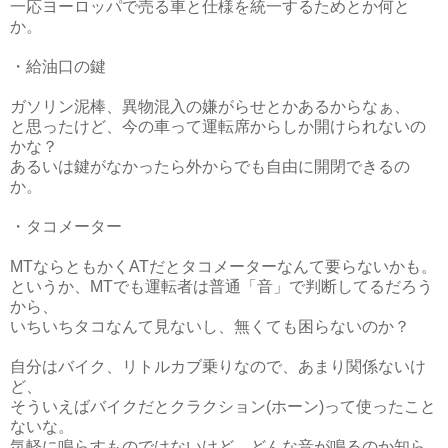
一応ヨーロッパで売る車と仕様を統一するためとか何と
か。
・給油口の鍵
ガソリン泥棒、異物混入の嫌がらせとかあるからなぁ、
と思ったけど、今の車って運転席からしか開けられないの
かな？
あるいは鍵がなかったら外からでも自由に開閉できるの
か。
・タコメーター
MTならともかくATだとタコメーターなんて要らないかも。
というか、MTでも運転者は普通「音」で判断してるだろう
から、
いちいちタコなんて見ないし、無くても困らないのか？
自分はバイク、リトルカブ乗りなので、あまり関係ないけ
ど、
そういえばバイクだとクラクション(ホーン)って使ったこと
ないな。
気軽に鳴らすものではないけど、どんな音が鳴るのか知ら