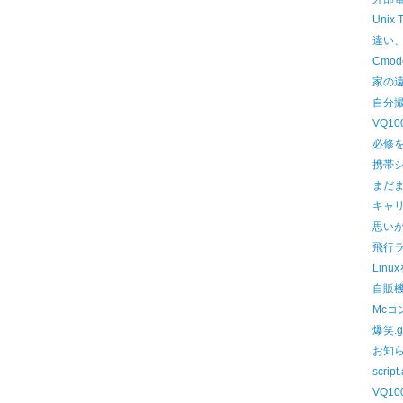
Unix 
違い
Cmo
家の
自分
VQ1
必修
携帯
まだ
キャ
思いが
飛行
Lin
自販
Mcコ
爆笑.g
お知
scrip
VQ1