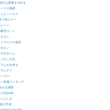
の余計な変換をやめる
ワードの強度
さらピンバイス
d終了時エラー
車レーン
の騒音カット
負えない
ンドマイクロ感染
童ポルノ
ウザのホーム
ニコのこの先
グラムが出来る
ジラレナイ
ピーカー
ない装備ランキング
部の大掃除
だOpenID
のつぶし方
年前の予想