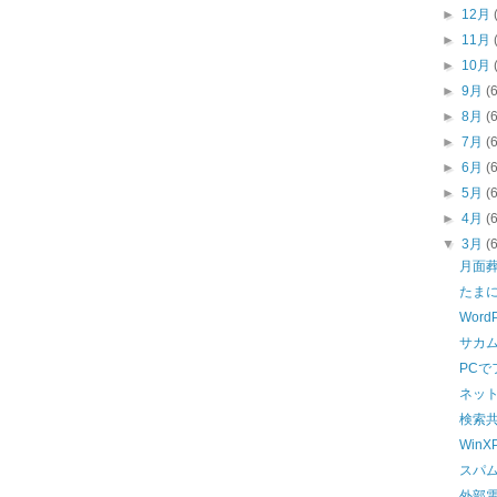
►
12月
►
11月
►
10月
►
9月
(
►
8月
(
►
7月
(
►
6月
(
►
5月
(
►
4月
(
▼
3月
(
月面
たま
WordPr
サカ
PCで
ネッ
検索
Win
スパ
外部