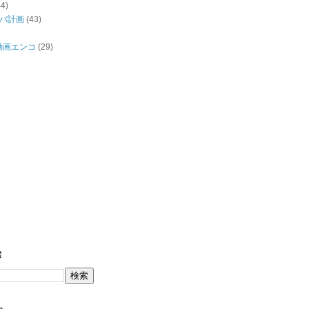
44)
バ計画
(43)
/動画エンコ
(29)
索