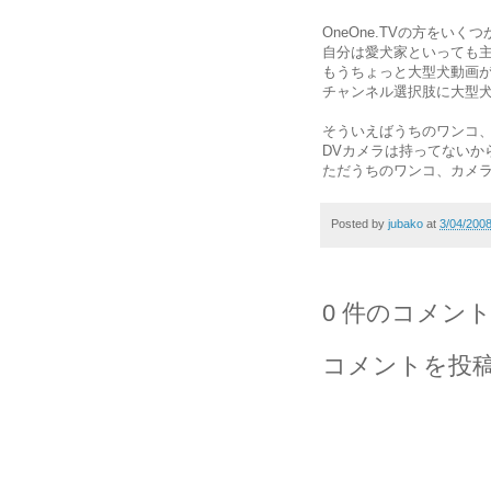
OneOne.TVの方をい
自分は愛犬家といっても
もうちょっと大型犬動画
チャンネル選択肢に大型
そういえばうちのワンコ
DVカメラは持ってないか
ただうちのワンコ、カメ
Posted by
jubako
at
3/04/200
0 件のコメント
コメントを投