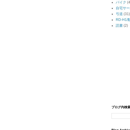
バイク
(
自宅サー
弓道
(31)
RD-H1
読書
(2)
ブログ内検