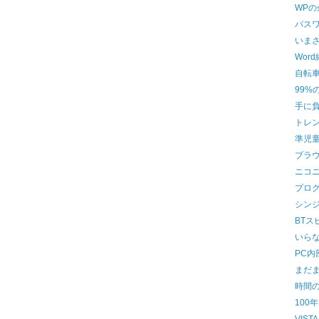
WP
パス
いま
Wor
自転
99%
手に
トレ
準児
ブラ
ニコ
プロ
シン
BTス
いら
PC内
まだま
時間
100