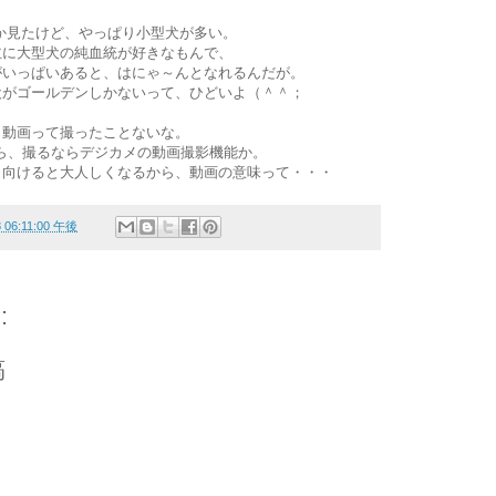
くつか見たけど、やっぱり小型犬が多い。
主に大型犬の純血統が好きなもんで、
がいっぱいあると、はにゃ～んとなれるんだが。
犬がゴールデンしかないって、ひどいよ（＾＾；
、動画って撮ったことないな。
ら、撮るならデジカメの動画撮影機能か。
ラ向けると大人しくなるから、動画の意味って・・・
8 06:11:00 午後
:
稿