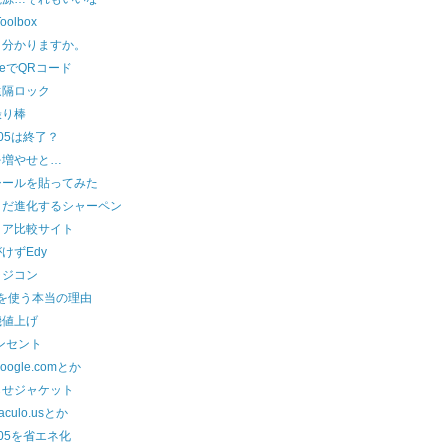
Toolbox
、分かりますか。
deでQRコード
遠隔ロック
撮り棒
005は終了？
を増やせと…
シールを貼ってみた
まだ進化するシャーペン
リア比較サイト
けずEdy
ラジコン
uxを使う本当の理由
機値上げ
ンセント
oogle.comとか
らせジャケット
t.aculo.usとか
005を省エネ化