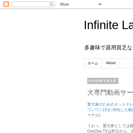
Infinite L
多趣味で器用貧乏な
About
ホーム
2008年3月4日
犬専門動画サ
愛犬家のためのネットテレ
ワンワン(犬)に特化した動画サ
ーナル)
うおっ、愛犬家としては
OneOne.TVは昨日か