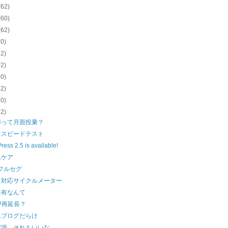
(62)
(60)
(62)
60)
62)
62)
60)
62)
60)
62)
葬って月面投棄？
にスピードテスト
ess 2.5 is available!
ムケア
フルセグ
ト対応サイクルメーター
共有なんて
XP再延長？
ムブログだらけ
電源…それもいいな