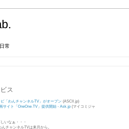
ab.
日常
ービス
ビ「わんチャンネルTV」がオープン
(ASCII.jp)
イト「OneOne.TV」提供開始 - Ask.jp
(マイコミジャ
嬉しいなぁ・・・
ら、わんチャンネルTVは来月から。