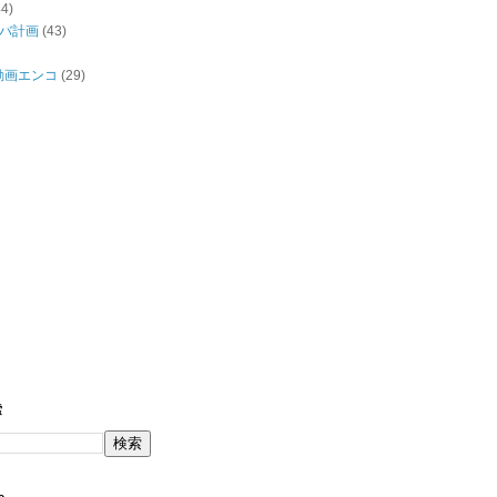
44)
バ計画
(43)
/動画エンコ
(29)
索