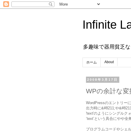
Infinite L
多趣味で器用貧乏な
About
ホーム
2008年3月17日
WPの余計な変
WordPressのエントリー
出力時に&#8211;や&#
'text'のようにシングルク
‘text’という具合にや
プログラムコードやシェ