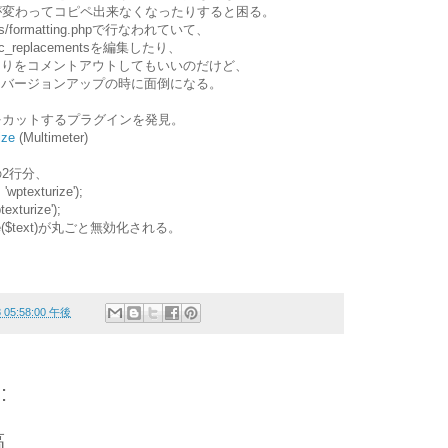
が変わってコピペ出来なくなったりすると困る。
s/formatting.phpで行なわれていて、
tatic_replacementsを編集したり、
ace( …あたりをコメントアウトしてもいいのだけど、
じるとバージョンアップの時に面倒になる。
をカットするプラグインを発見。
ize
(Multimeter)
2行分、
 'wptexturize');
texturize');
urize($text)が丸ごと無効化される。
。
8 05:58:00 午後
:
稿