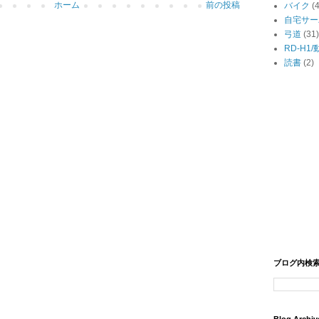
ホーム
前の投稿
バイク
(
自宅サー
弓道
(31)
RD-H1
読書
(2)
ブログ内検