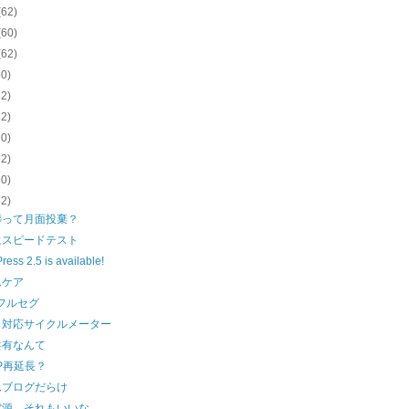
(62)
(60)
(62)
60)
62)
62)
60)
62)
60)
62)
葬って月面投棄？
にスピードテスト
ess 2.5 is available!
ムケア
フルセグ
ト対応サイクルメーター
共有なんて
XP再延長？
ムブログだらけ
電源…それもいいな