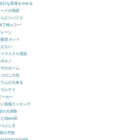
の余計な変換をやめる
ワードの強度
さらピンバイス
d終了時エラー
車レーン
の騒音カット
負えない
ンドマイクロ感染
童ポルノ
ウザのホーム
ニコのこの先
グラムが出来る
ジラレナイ
ピーカー
ない装備ランキング
部の大掃除
だOpenID
のつぶし方
年前の予想