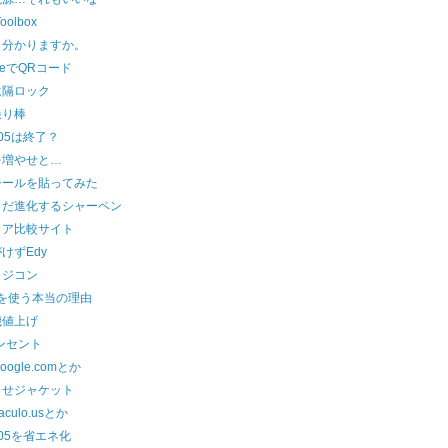
Toolbox
、分かりますか。
deでQRコード
遠隔ロック
撮り棒
005は終了？
を増やせと…
シールを貼ってみた
まだ進化するシャーペン
リア比較サイト
けずEdy
ラジコン
uxを使う本当の理由
機値上げ
ンセント
oogle.comとか
らせジャケット
t.aculo.usとか
005を省エネ化