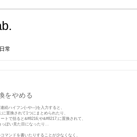
ab.
日常
換をやめる
に連続ハイフン(--や---)を入力すると、
8211;に置換されて1つにまとめられたり、
ォートで括ると&#8216;や&#8217;に置換されて、
や全角っぽい見た目になったり…
ルコマンドを書いたりすることが少なくなく、