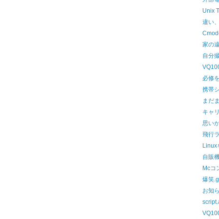
Unix 
違い
Cmo
家の
自分
VQ1
必修
携帯
まだ
キャ
思いが
飛行
Lin
自販
Mcコ
爆笑.g
お知
scrip
VQ1