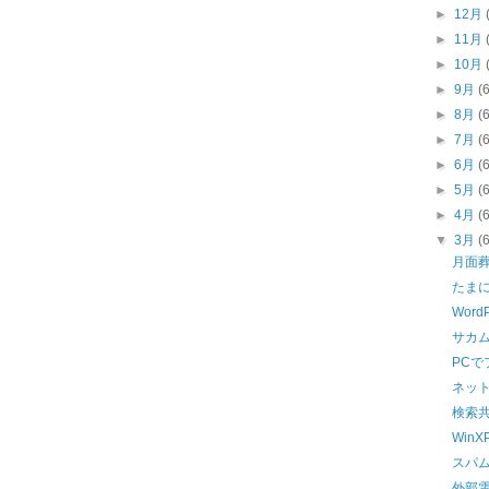
►
12月
►
11月
►
10月
►
9月
(
►
8月
(
►
7月
(
►
6月
(
►
5月
(
►
4月
(
▼
3月
(
月面
たま
WordPr
サカ
PCで
ネッ
検索
Win
スパ
外部