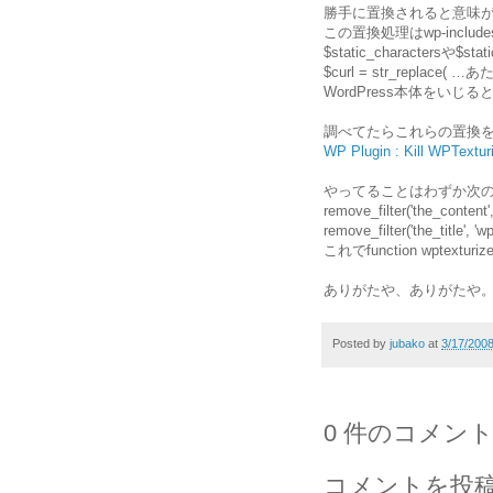
勝手に置換されると意味
この置換処理はwp-include
$static_charactersや$s
$curl = str_repl
WordPress本体をい
調べてたらこれらの置換
WP Plugin : Kill WPTextur
やってることはわずか次の
remove_filter('the_content',
remove_filter('the_title', 'wp
これでfunction wptext
ありがたや、ありがたや
Posted by
jubako
at
3/17/200
0 件のコメント
コメントを投