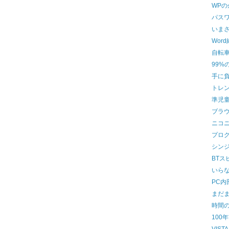
WP
パス
いま
Wor
自転
99%
手に
トレ
準児
ブラ
ニコ
プロ
シン
BTス
いら
PC内
まだま
時間
100