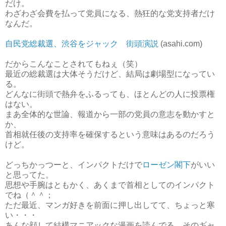
だけ。
わざわざ会費を払って党員になる、熱狂的な党支持者だけ
なんだ。
自民党総裁選、渋谷をジャック 街頭演説
(asahi.com)
だからこんなことされてもねぇ（笑）
最近の総裁選は大体そうだけど、結局は劇場型になってい
る。
どんなに街頭で熱弁をふるっても、ほとんどの人に投票権
はない。
まあ全体的な世論、報道から一部の党員の意志を動かすと
か、
首相就任後の支持率を確保するという意味はあるのだろう
けど。
どっちかっつーと、インパクトだけで
ローゼン閣下
がいい
と思ってた。
思想や手腕はともかく、あくまで首相としてのインパクト
でね（＾＾；
ただ最近、マンガ好きを前面に押し出してて、ちょっと寒
い・・・
あんな顔して結構マニアックな漫画を読んでる、そのギャ