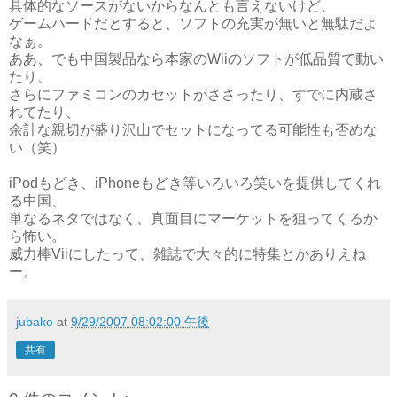
具体的なソースがないからなんとも言えないけど、
ゲームハードだとすると、ソフトの充実が無いと無駄だよ
なぁ。
ああ、でも中国製品なら本家のWiiのソフトが低品質で動い
たり、
さらにファミコンのカセットがささったり、すでに内蔵さ
れてたり、
余計な親切が盛り沢山でセットになってる可能性も否めな
い（笑）
iPodもどき、iPhoneもどき等いろいろ笑いを提供してくれ
る中国、
単なるネタではなく、真面目にマーケットを狙ってくるか
ら怖い。
威力棒Viiにしたって、雑誌で大々的に特集とかありえね
ー。
jubako
at
9/29/2007 08:02:00 午後
共有