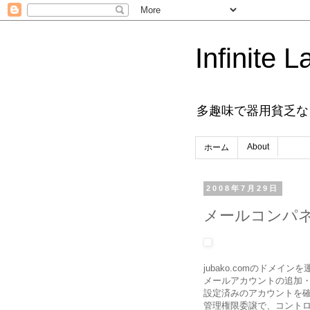
Infinite L
多趣味で器用貧乏な
About
ホーム
2008年7月29日
メールコンパ
jubako.comのドメイン
メールアカウントの追加
設定済みのアカウントを
管理権限委譲で、コント