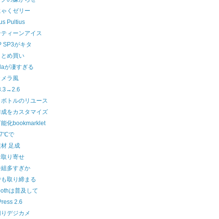
にゃくゼリー
s Pultius
ンティーンアイス
P SP3がキタ
まとめ買い
Zillaが凄すぎる
カメラ風
3.3→2.6
トボトルのリユース
作成をカスタマイズ
化bookmarklet
27℃で
材 足成
お取り寄せ
番組多すぎか
でも取り締まる
toothは普及して
ress 2.6
切りデジカメ