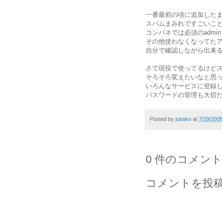
一番最初の頃に追加したまま
スパムまみれですごいこ
コンパネでは必須のadm
その他使わなくなってた
自分で確認しながら出来
さて現役で使ってるけど
そろそろ変えたいなと思
いろんなサービスに登録
パスワードの管理も大切
Posted by
jubako
at
7/29/200
0 件のコメント
コメントを投