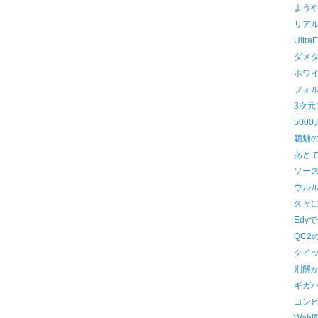
よう
リア
UltraE
ダメ
ホワ
フォ
3次
500
魍魎
あと
ソー
ウル
久々
Edy
QC2
クイ
別解
ギガ
コン