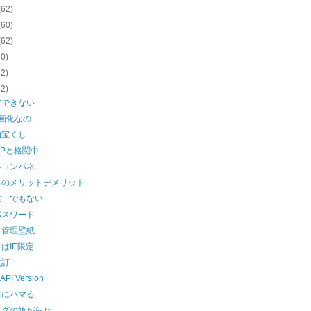
(62)
(60)
(62)
60)
62)
62)
アできない
画化なの
的宝くじ
PPと格闘中
ルコンパネ
クのメリットデメリット
性…でもない
パスワード
ク管理壁紙
はIE限定
改訂
 API Version
省にハマる
ログの嫌がらせ