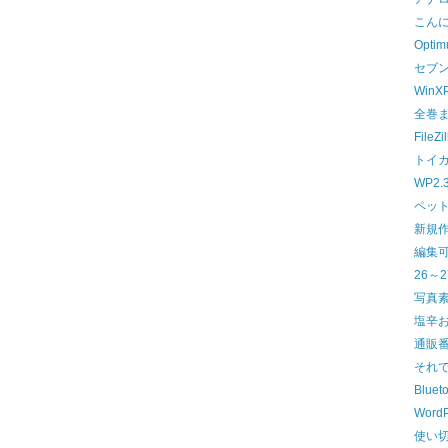
こん
Optimu
セブ
WinX
全巻
File
トイ
WP2.
ペッ
新規
編集可能
26～
写真素
塩辛
通販
それ
Blue
WordP
使い