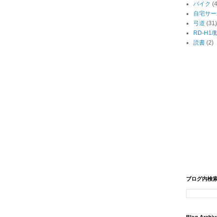
バイク
(
自宅サー
弓道
(31)
RD-H1
読書
(2)
ブログ内検