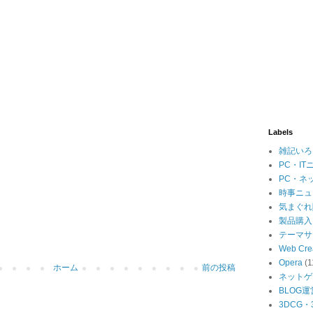
Labels
雑記いろ
PC・IT
PC・ネ
時事ニュ
気まぐれ
製品購入
テーマサ
Web Cre
Opera
(1
ホーム
前の投稿
ネットゲ
BLOG運
3DCG