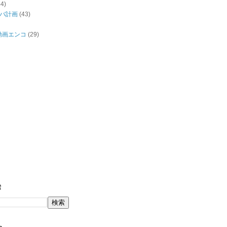
44)
バ計画
(43)
/動画エンコ
(29)
索