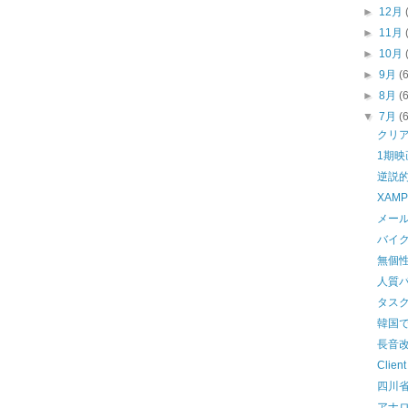
►
12月
►
11月
►
10月
►
9月
(
►
8月
(
▼
7月
(
クリ
1期映
逆説
XAM
メー
バイ
無個
人質
タス
韓国で
長音
Client
四川
アナ