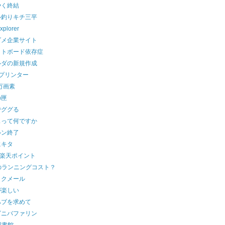
やく終結
ル釣りキチ三平
xplorer
ダメ企業サイト
イトボード依存症
ルダの新規作成
元プリンター
0万画素
の匣
でググる
スって何ですか
ルン終了
にキタ
で楽天ポイント
のランニングコスト？
ックメール
が楽しい
ハブを求めて
ビニバファリン