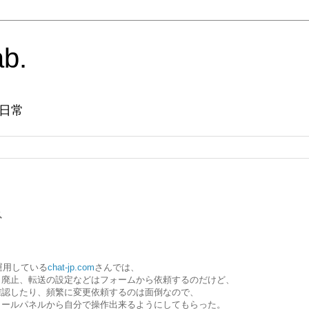
ab.
日常
ネ
を運用している
chat-jp.com
さんでは、
・廃止、転送の設定などはフォームから依頼するのだけど、
確認したり、頻繁に変更依頼するのは面倒なので、
ロールパネルから自分で操作出来るようにしてもらった。