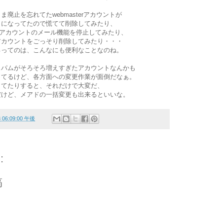
廃止を忘れてたwebmasterアカウントが
とになってたので慌てて削除してみたり、
inアカウントのメール機能を停止してみたり、
アカウントをごっそり削除してみたり・・・
るってのは、こんなにも便利なことなのね。
スパムがそろそろ増えすぎたアカウントなんかも
ってるけど、各方面への変更作業が面倒だなぁ。
してたりすると、それだけで大変だ、
だけど、メアドの一括変更も出来るといいな。
8 06:09:00 午後
:
稿